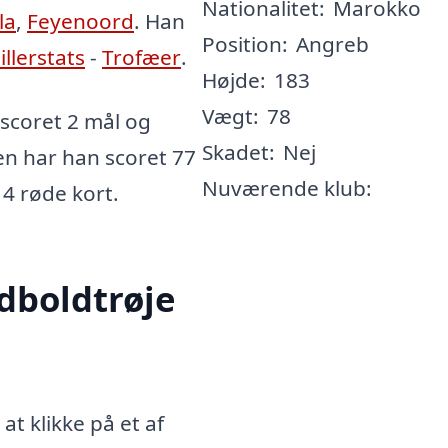
Nationalitet:
Marokko
la
,
Feyenoord
. Han
Position:
Angreb
illerstats
-
Trofæer
.
Højde:
183
Vægt:
78
scoret 2 mål og
Skadet:
Nej
ren har han scoret 77
Nuværende klub:
 4 røde kort.
dboldtrøje
t klikke på et af