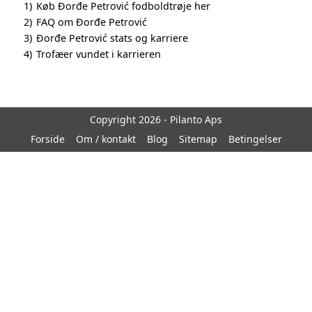
1)
Køb Đorđe Petrović fodboldtrøje her
2)
FAQ om Đorđe Petrović
3)
Đorđe Petrović stats og karriere
4)
Trofæer vundet i karrieren
Copyright 2026 - Pilanto Aps
Forside
Om / kontakt
Blog
Sitemap
Betingelser