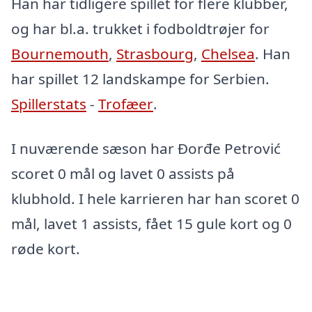
Han har tidligere spillet for flere klubber,
og har bl.a. trukket i fodboldtrøjer for
Bournemouth
,
Strasbourg
,
Chelsea
. Han
har spillet 12 landskampe for Serbien.
Spillerstats
-
Trofæer
.
I nuværende sæson har Đorđe Petrović
scoret 0 mål og lavet 0 assists på
klubhold. I hele karrieren har han scoret 0
mål, lavet 1 assists, fået 15 gule kort og 0
røde kort.