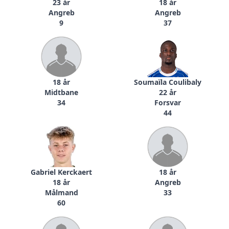
23 år
18 år
Angreb
Angreb
9
37
18 år
Soumaïla Coulibaly
Midtbane
22 år
34
Forsvar
44
Gabriel Kerckaert
18 år
18 år
Angreb
Målmand
33
60