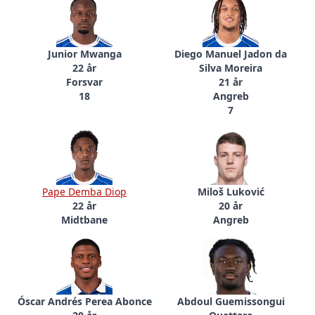
Junior Mwanga
Diego Manuel Jadon da
22 år
Silva Moreira
Forsvar
21 år
18
Angreb
7
Pape Demba Diop
Miloš Luković
22 år
20 år
Midtbane
Angreb
Óscar Andrés Perea Abonce
Abdoul Guemissongui