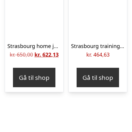
Strasbourg home jersey 2023/24 – mens-L
Strasbourg training jersey 2022/23 – by adidas-L
Den
Den
kr.
650,00
kr.
622,13
kr.
464,63
oprindelige
aktuelle
pris
pris
Gå til shop
Gå til shop
var:
er:
kr. 650,00.
kr. 622,13.