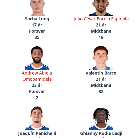
Sacha Lung
Julio César Enciso Espínola
17 år
21 år
Forsvar
Midtbane
35
19
Andrew Abiola
Valentín Barco
Omobamidele
21 år
23 år
Midtbane
Forsvar
32
2
Joaquín Panichelli
Ghianny Kodia Ladji