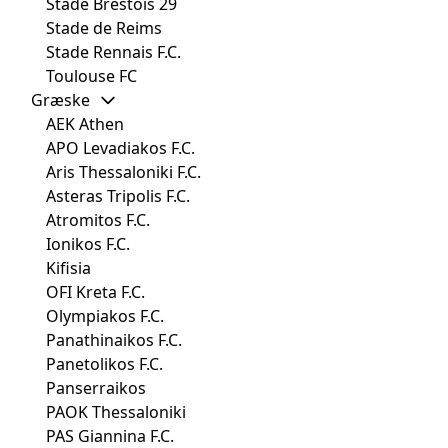
Stade Brestois 29
Stade de Reims
Stade Rennais F.C.
Toulouse FC
Græske
AEK Athen
APO Levadiakos F.C.
Aris Thessaloniki F.C.
Asteras Tripolis F.C.
Atromitos F.C.
Ionikos F.C.
Kifisia
OFI Kreta F.C.
Olympiakos F.C.
Panathinaikos F.C.
Panetolikos F.C.
Panserraikos
PAOK Thessaloniki
PAS Giannina F.C.