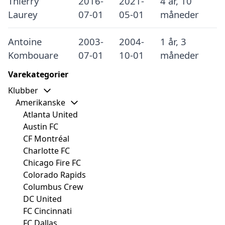
Thierry
2016-
2021-
4 år, 10
Laurey
07-01
05-01
måneder
Antoine
2003-
2004-
1 år, 3
Kombouare
07-01
10-01
måneder
Varekategorier
Klubber
Amerikanske
Atlanta United
Austin FC
CF Montréal
Charlotte FC
Chicago Fire FC
Colorado Rapids
Columbus Crew
DC United
FC Cincinnati
FC Dallas