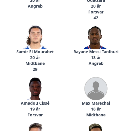
20 år
Ouattara
Angreb
20 år
Forsvar
42
Samir El Mourabet
Rayane Messi Tanfouri
20 år
18 år
Midtbane
Angreb
29
Amadou Cissé
Max Marechal
19 år
18 år
Forsvar
Midtbane