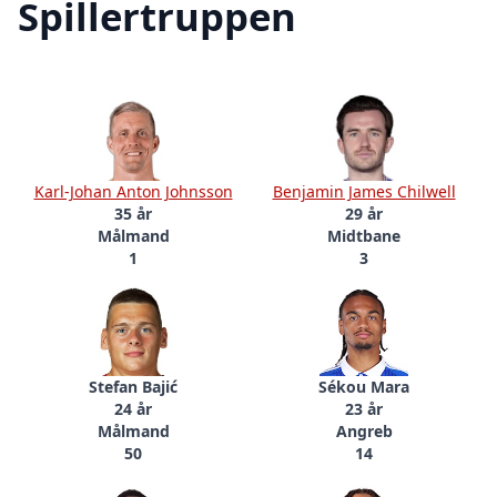
Spillertruppen
Karl-Johan Anton Johnsson
Benjamin James Chilwell
35 år
29 år
Målmand
Midtbane
1
3
Stefan Bajić
Sékou Mara
24 år
23 år
Målmand
Angreb
50
14