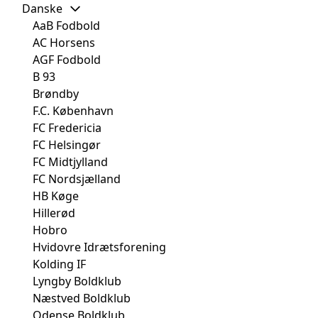
Danske
AaB Fodbold
AC Horsens
AGF Fodbold
B 93
Brøndby
F.C. København
FC Fredericia
FC Helsingør
FC Midtjylland
FC Nordsjælland
HB Køge
Hillerød
Hobro
Hvidovre Idrætsforening
Kolding IF
Lyngby Boldklub
Næstved Boldklub
Odense Boldklub