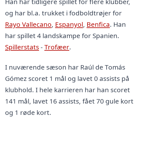
Han har tidligere spillet for flere klubber,
og har bl.a. trukket i fodboldtrøjer for
Rayo Vallecano
,
Espanyol
,
Benfica
. Han
har spillet 4 landskampe for Spanien.
Spillerstats
-
Trofæer
.
I nuværende sæson har Raúl de Tomás
Gómez scoret 1 mål og lavet 0 assists på
klubhold. I hele karrieren har han scoret
141 mål, lavet 16 assists, fået 70 gule kort
og 1 røde kort.