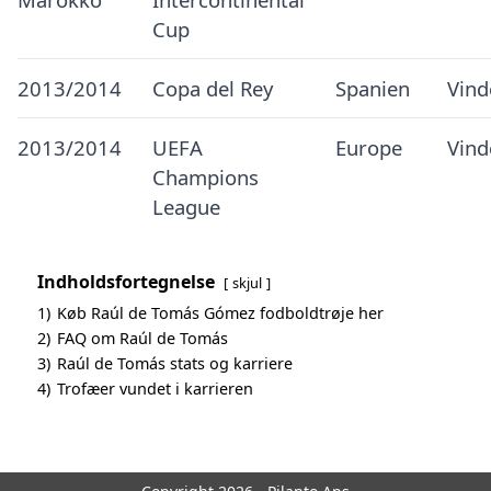
Cup
2013/2014
Copa del Rey
Spanien
Vind
2013/2014
UEFA
Europe
Vind
Champions
League
Indholdsfortegnelse
skjul
1)
Køb Raúl de Tomás Gómez fodboldtrøje her
2)
FAQ om Raúl de Tomás
3)
Raúl de Tomás stats og karriere
4)
Trofæer vundet i karrieren