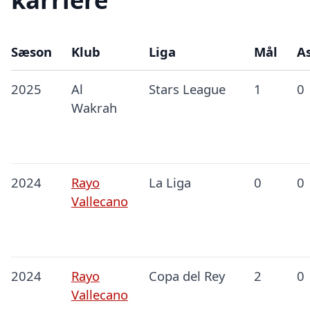
Sæson
Klub
Liga
Mål
As
2025
Al
Stars League
1
0
Wakrah
2024
Rayo
La Liga
0
0
Vallecano
2024
Rayo
Copa del Rey
2
0
Vallecano