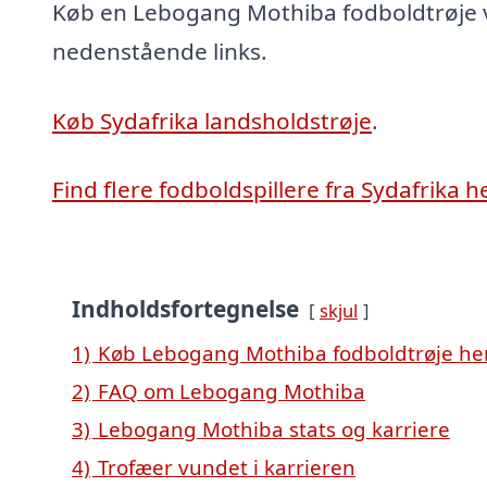
Køb en Lebogang Mothiba fodboldtrøje ve
nedenstående links.
Køb Sydafrika landsholdstrøje
.
Find flere fodboldspillere fra Sydafrika h
Indholdsfortegnelse
skjul
1)
Køb Lebogang Mothiba fodboldtrøje he
2)
FAQ om Lebogang Mothiba
3)
Lebogang Mothiba stats og karriere
4)
Trofæer vundet i karrieren