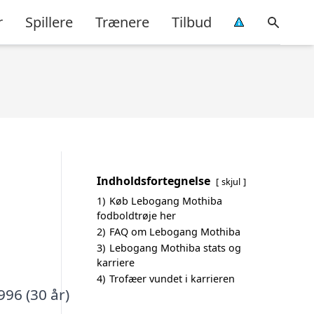
r
Spillere
Trænere
Tilbud
Indholdsfortegnelse
skjul
1)
Køb Lebogang Mothiba
fodboldtrøje her
2)
FAQ om Lebogang Mothiba
3)
Lebogang Mothiba stats og
karriere
4)
Trofæer vundet i karrieren
996 (30 år)