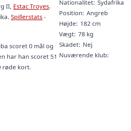
Nationalitet:
Sydafrika
g II,
Estac Troyes
.
Position:
Angreb
ika.
Spillerstats
-
Højde:
182 cm
Vægt:
78 kg
Skadet:
Nej
a scoret 0 mål og
Nuværende klub:
ren har han scoret 51
0 røde kort.
a