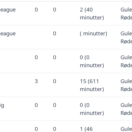
League
0
0
2 (40
Gule
minutter)
Røde
League
0
( minutter)
Gule:
Røde
0
0
0 (0
Gule
minutter)
Røde
3
0
15 (611
Gule
minutter)
Røde
ig
0
0
0 (0
Gule
minutter)
Røde
0
0
1 (46
Gule