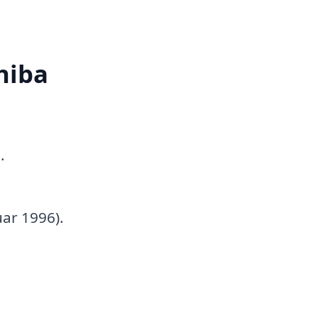
hiba
.
ar 1996).