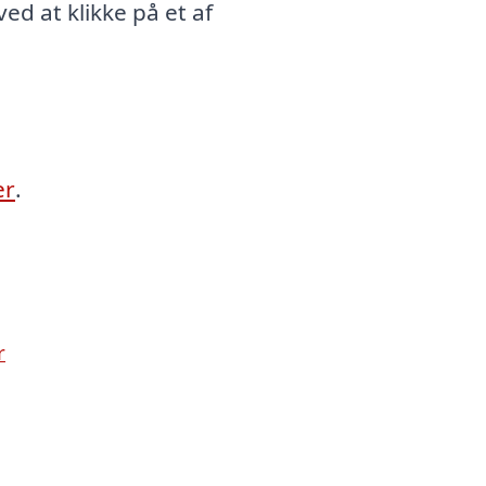
d at klikke på et af
er
.
r