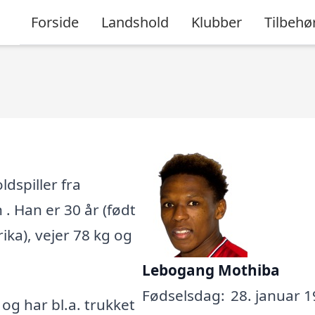
Forside
Landshold
Klubber
Tilbehø
dspiller fra
 . Han er 30 år (født
ika), vejer 78 kg og
Lebogang Mothiba
Fødselsdag:
28. januar 1
, og har bl.a. trukket