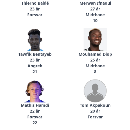
Thierno Baldé
Merwan Ifnaoui
23 år
27 år
Forsvar
Midtbane
10
Tawfik Bentayeb
Mouhamed Diop
23 år
25 år
Angreb
Midtbane
21
8
Mathis Hamdi
Tom Akpakoun
22 år
20 år
Forsvar
Forsvar
22