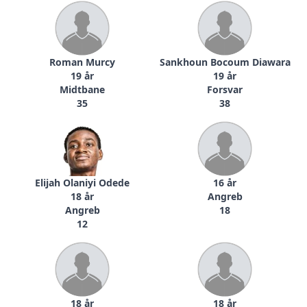
Roman Murcy
Sankhoun Bocoum Diawara
19 år
19 år
Midtbane
Forsvar
35
38
Elijah Olaniyi Odede
16 år
18 år
Angreb
Angreb
18
12
18 år
18 år