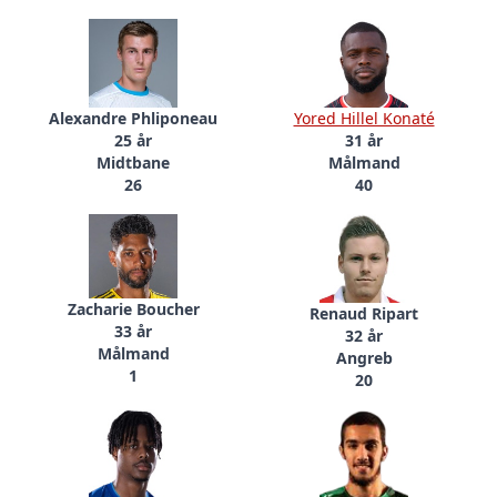
Alexandre Phliponeau
Yored Hillel Konaté
25 år
31 år
Midtbane
Målmand
26
40
Zacharie Boucher
Renaud Ripart
33 år
32 år
Målmand
Angreb
1
20