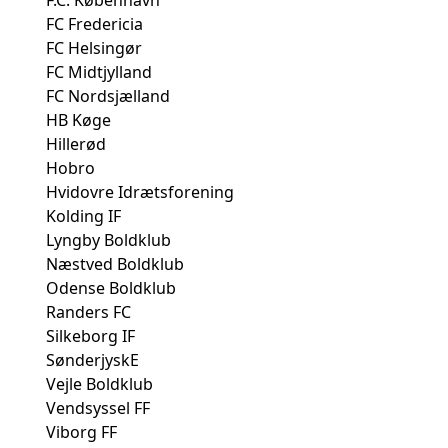
F.C. København
FC Fredericia
FC Helsingør
FC Midtjylland
FC Nordsjælland
HB Køge
Hillerød
Hobro
Hvidovre Idrætsforening
Kolding IF
Lyngby Boldklub
Næstved Boldklub
Odense Boldklub
Randers FC
Silkeborg IF
SønderjyskE
Vejle Boldklub
Vendsyssel FF
Viborg FF