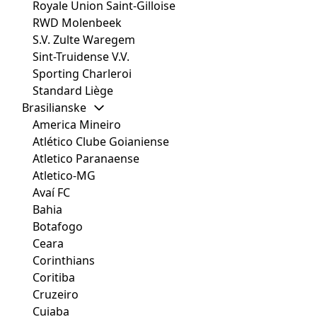
Royale Union Saint-Gilloise
RWD Molenbeek
S.V. Zulte Waregem
Sint-Truidense V.V.
Sporting Charleroi
Standard Liège
Brasilianske
America Mineiro
Atlético Clube Goianiense
Atletico Paranaense
Atletico-MG
Avaí FC
Bahia
Botafogo
Ceara
Corinthians
Coritiba
Cruzeiro
Cuiaba