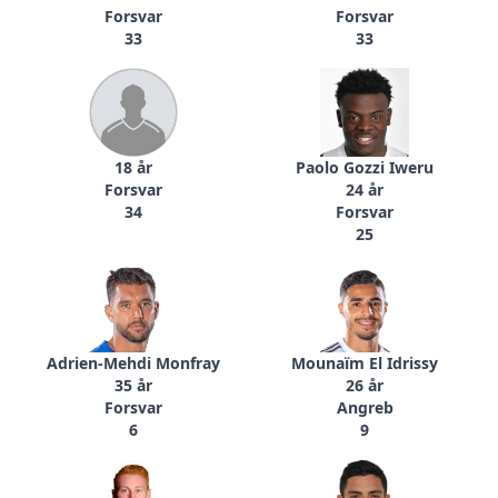
Forsvar
Forsvar
33
33
18 år
Paolo Gozzi Iweru
Forsvar
24 år
34
Forsvar
25
Adrien-Mehdi Monfray
Mounaïm El Idrissy
35 år
26 år
Forsvar
Angreb
6
9