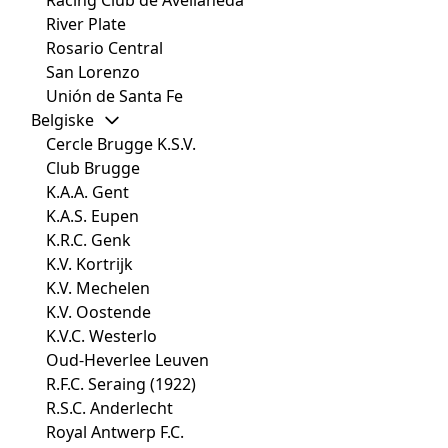
Racing Club de Avellaneda
River Plate
Rosario Central
San Lorenzo
Unión de Santa Fe
Belgiske
Cercle Brugge K.S.V.
Club Brugge
K.A.A. Gent
K.A.S. Eupen
K.R.C. Genk
K.V. Kortrijk
K.V. Mechelen
K.V. Oostende
K.V.C. Westerlo
Oud-Heverlee Leuven
R.F.C. Seraing (1922)
R.S.C. Anderlecht
Royal Antwerp F.C.