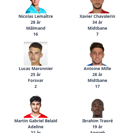
Nicolas Lemaître
Xavier Chavalerin
28 år
34 år
Målmand
Midtbane
16
7
Lucas Maronnier
Antoine Mille
25 år
28 år
Forsvar
Midtbane
2
17
Martin Gabriel Belaïd
Ibrahim Traoré
Adeline
19 år
22 år
Angreb