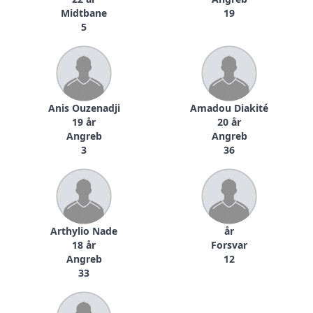
Midtbane
19
5
Anis Ouzenadji
Amadou Diakité
19 år
20 år
Angreb
Angreb
3
36
Arthylio Nade
år
18 år
Forsvar
Angreb
12
33