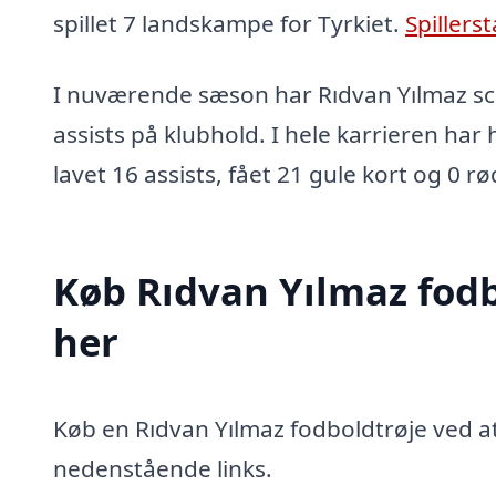
spillet 7 landskampe for Tyrkiet.
Spillerst
I nuværende sæson har Rıdvan Yılmaz sco
assists på klubhold. I hele karrieren har 
lavet 16 assists, fået 21 gule kort og 0 rø
Køb Rıdvan Yılmaz fodb
her
Køb en Rıdvan Yılmaz fodboldtrøje ved at 
nedenstående links.