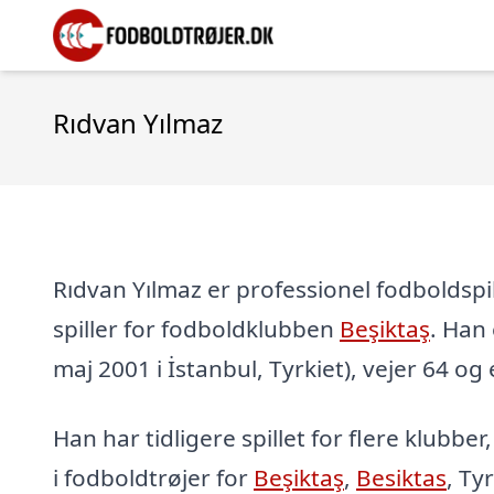
Rıdvan Yılmaz
Rıdvan Yılmaz er professionel fodboldspil
spiller for fodboldklubben
Beşiktaş
. Han 
maj 2001 i İstanbul, Tyrkiet), vejer 64 og 
Han har tidligere spillet for flere klubber
i fodboldtrøjer for
Beşiktaş
,
Besiktas
, Ty