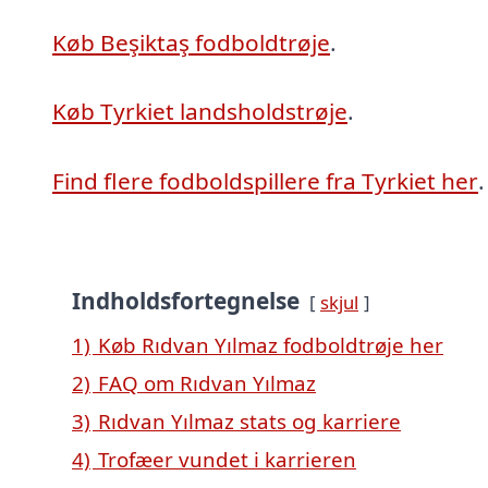
Køb Beşiktaş fodboldtrøje
.
Køb Tyrkiet landsholdstrøje
.
Find flere fodboldspillere fra Tyrkiet her
.
Indholdsfortegnelse
skjul
1)
Køb Rıdvan Yılmaz fodboldtrøje her
2)
FAQ om Rıdvan Yılmaz
3)
Rıdvan Yılmaz stats og karriere
4)
Trofæer vundet i karrieren