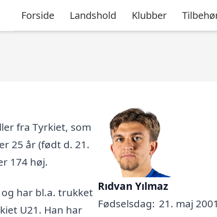
Forside
Landshold
Klubber
Tilbehø
ler fra Tyrkiet, som
er 25 år (født d. 21.
er 174 høj.
Rıdvan Yılmaz
, og har bl.a. trukket
Fødselsdag:
21. maj 2001
rkiet U21. Han har