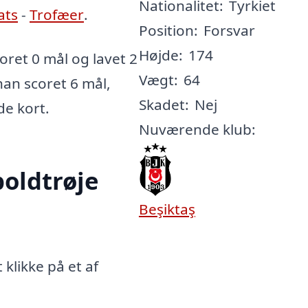
Nationalitet:
Tyrkiet
ats
-
Trofæer
.
Position:
Forsvar
Højde:
174
ret 0 mål og lavet 2
Vægt:
64
han scoret 6 mål,
Skadet:
Nej
de kort.
Nuværende klub:
oldtrøje
Beşiktaş
klikke på et af