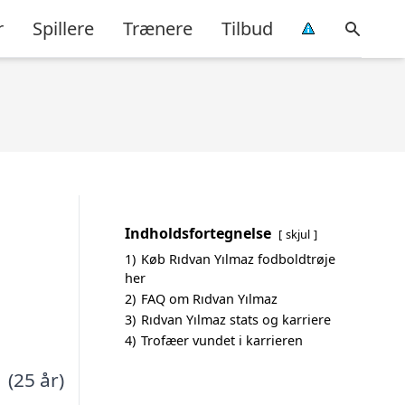
r
Spillere
Trænere
Tilbud
Indholdsfortegnelse
skjul
1)
Køb Rıdvan Yılmaz fodboldtrøje
her
2)
FAQ om Rıdvan Yılmaz
3)
Rıdvan Yılmaz stats og karriere
4)
Trofæer vundet i karrieren
 (25 år)