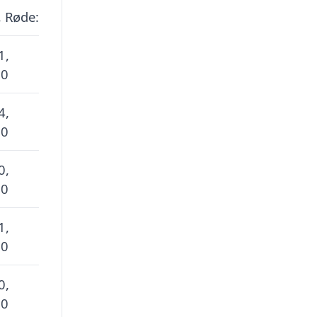
, Røde:
1,
 0
4,
 0
0,
 0
1,
 0
0,
 0