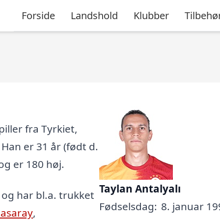
Forside
Landshold
Klubber
Tilbehø
ller fra Tyrkiet,
. Han er 31 år (født d.
 og er 180 høj.
Taylan Antalyalı
, og har bl.a. trukket
Fødselsdag:
8. januar 19
tasaray
,