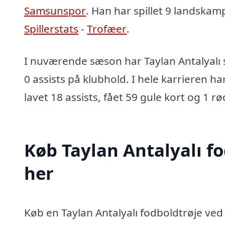
Samsunspor
. Han har spillet 9 landskamp
Spillerstats
-
Trofæer
.
I nuværende sæson har Taylan Antalyalı s
0 assists på klubhold. I hele karrieren ha
lavet 18 assists, fået 59 gule kort og 1 rø
Køb Taylan Antalyalı f
her
Køb en Taylan Antalyalı fodboldtrøje ved a