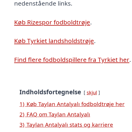
nedenstående links.
Køb Rizespor fodboldtrøje
.
Køb Tyrkiet landsholdstrøje
.
Find flere fodboldspillere fra Tyrkiet her
.
Indholdsfortegnelse
skjul
1)
Køb Taylan Antalyalı fodboldtrøje her
2)
FAQ om Taylan Antalyalı
3)
Taylan Antalyalı stats og karriere