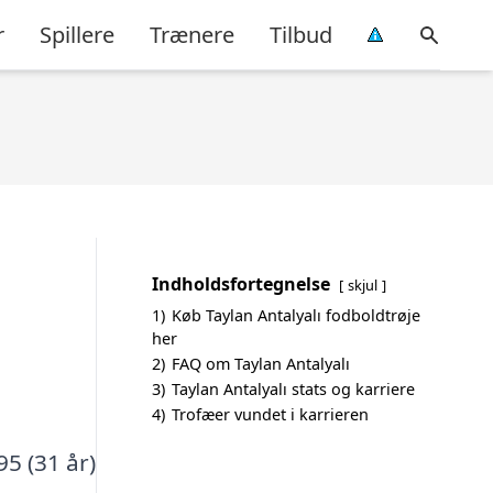
r
Spillere
Trænere
Tilbud
Indholdsfortegnelse
skjul
1)
Køb Taylan Antalyalı fodboldtrøje
her
2)
FAQ om Taylan Antalyalı
3)
Taylan Antalyalı stats og karriere
4)
Trofæer vundet i karrieren
95 (31 år)