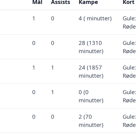
Mål
Assists
Kampe
Kort
1
0
4 ( minutter)
Gule:
Røde
0
0
28 (1310
Gule:
minutter)
Røde
1
1
24 (1857
Gule:
minutter)
Røde
0
1
0 (0
Gule:
minutter)
Røde
0
0
2 (70
Gule:
minutter)
Røde