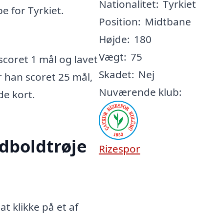
Nationalitet:
Tyrkiet
e for Tyrkiet.
Position:
Midtbane
Højde:
180
Vægt:
75
coret 1 mål og lavet
Skadet:
Nej
r han scoret 25 mål,
Nuværende klub:
de kort.
odboldtrøje
Rizespor
t klikke på et af