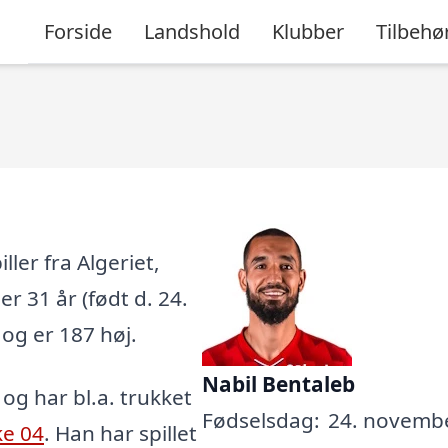
Forside
Landshold
Klubber
Tilbehø
ler fra Algeriet,
er 31 år (født d. 24.
 og er 187 høj.
Nabil Bentaleb
, og har bl.a. trukket
Fødselsdag:
24. novembe
ke 04
. Han har spillet