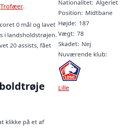
Nationalitet:
Algeriet
-
Trofæer
.
Position:
Midtbane
Højde:
187
oret 0 mål og lavet
Vægt:
78
s i landsholdstrøjen.
Skadet:
Nej
vet 20 assists, fået
Nuværende klub:
boldtrøje
Lille
 klikke på et af