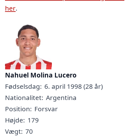
her
.
Nahuel Molina Lucero
Fødselsdag:
6. april 1998 (28 år)
Nationalitet:
Argentina
Position:
Forsvar
Højde:
179
Vægt:
70