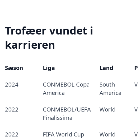
Trofæer vundet i
karrieren
Sæson
Liga
Land
P
2024
CONMEBOL Copa
South
V
America
America
2022
CONMEBOL/UEFA
World
V
Finalissima
2022
FIFA World Cup
World
V