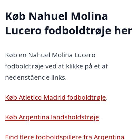
Køb Nahuel Molina
Lucero fodboldtrøje her
Køb en Nahuel Molina Lucero
fodboldtrøje ved at klikke på et af
nedenstående links.
Køb Atletico Madrid fodboldtrøje
.
Køb Argentina landsholdstrøje
.
Find flere fodboldspillere fra Argentina