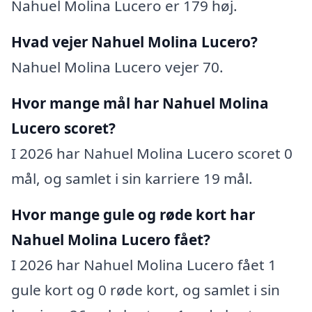
Nahuel Molina Lucero er 179 høj.
Hvad vejer Nahuel Molina Lucero?
Nahuel Molina Lucero vejer 70.
Hvor mange mål har Nahuel Molina
Lucero scoret?
I 2026 har Nahuel Molina Lucero scoret 0
mål, og samlet i sin karriere 19 mål.
Hvor mange gule og røde kort har
Nahuel Molina Lucero fået?
I 2026 har Nahuel Molina Lucero fået 1
gule kort og 0 røde kort, og samlet i sin