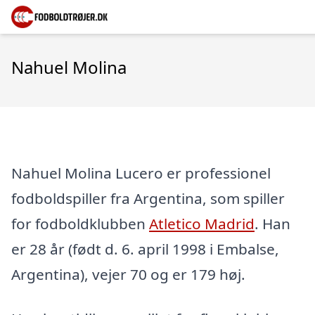
Nahuel Molina
Nahuel Molina Lucero er professionel
fodboldspiller fra Argentina, som spiller
for fodboldklubben
Atletico Madrid
. Han
er 28 år (født d. 6. april 1998 i Embalse,
Argentina), vejer 70 og er 179 høj.