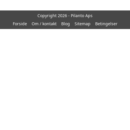
Copyright 2026 - Pilanto Aps
Forside
Om / kontakt
Blog
Sitemap
Betingelser