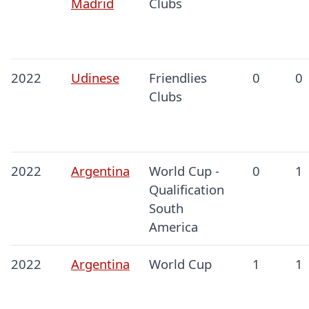
Madrid
Clubs
2022
Udinese
Friendlies
0
0
Clubs
2022
Argentina
World Cup -
0
1
Qualification
South
America
2022
Argentina
World Cup
1
1