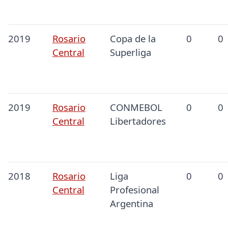
2019
Rosario
Copa de la
0
0
Central
Superliga
2019
Rosario
CONMEBOL
0
0
Central
Libertadores
2018
Rosario
Liga
0
0
Central
Profesional
Argentina