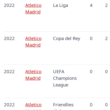
2022
Atletico
La Liga
4
2
Madrid
2022
Atletico
Copa del Rey
0
2
Madrid
2022
Atletico
UEFA
0
0
Madrid
Champions
League
2022
Atletico
Friendlies
0
0