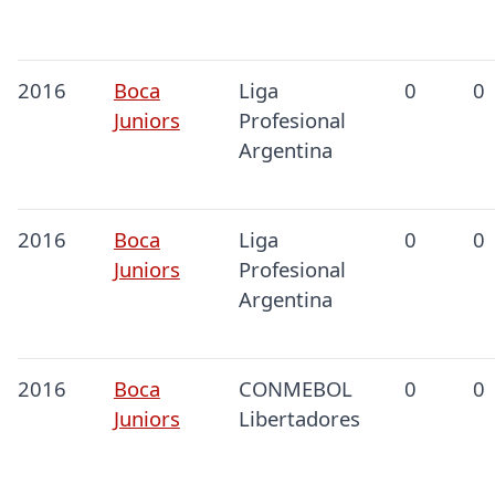
2016
Boca
Liga
0
0
Juniors
Profesional
Argentina
2016
Boca
Liga
0
0
Juniors
Profesional
Argentina
2016
Boca
CONMEBOL
0
0
Juniors
Libertadores