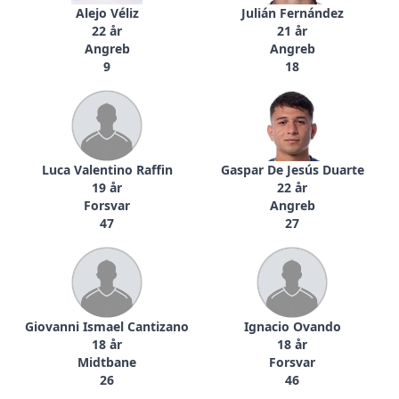
Alejo Véliz
Julián Fernández
22 år
21 år
Angreb
Angreb
9
18
Luca Valentino Raffin
Gaspar De Jesús Duarte
19 år
22 år
Forsvar
Angreb
47
27
Giovanni Ismael Cantizano
Ignacio Ovando
18 år
18 år
Midtbane
Forsvar
26
46