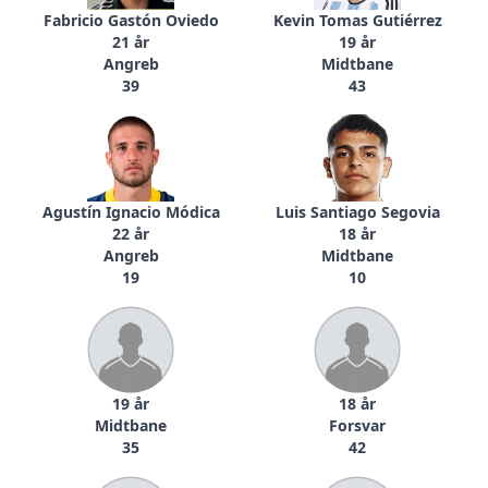
Fabricio Gastón Oviedo
Kevin Tomas Gutiérrez
21 år
19 år
Angreb
Midtbane
39
43
Agustín Ignacio Módica
Luis Santiago Segovia
22 år
18 år
Angreb
Midtbane
19
10
19 år
18 år
Midtbane
Forsvar
35
42