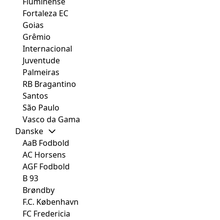
Fluminense
Fortaleza EC
Goias
Grêmio
Internacional
Juventude
Palmeiras
RB Bragantino
Santos
São Paulo
Vasco da Gama
Danske
AaB Fodbold
AC Horsens
AGF Fodbold
B 93
Brøndby
F.C. København
FC Fredericia