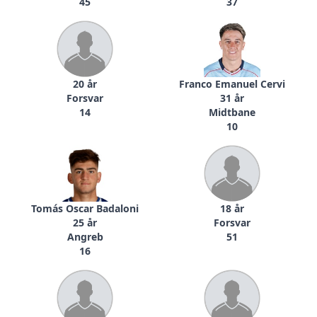
45
37
20 år
Franco Emanuel Cervi
Forsvar
31 år
14
Midtbane
10
Tomás Oscar Badaloni
18 år
25 år
Forsvar
Angreb
51
16