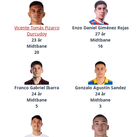
Vicente Tomás Pizarro
Enzo Daniel Giménez Rojas
Durcudoy
27 år
23 år
Midtbane
Midtbane
16
20
Franco Gabriel Ibarra
Gonzalo Agustín Sandez
24 år
24 år
Midtbane
Midtbane
5
3