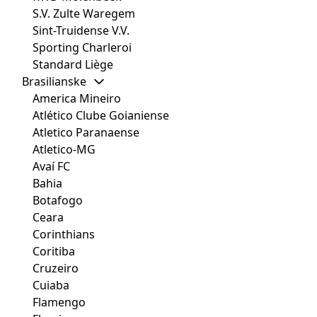
S.V. Zulte Waregem
Sint-Truidense V.V.
Sporting Charleroi
Standard Liège
Brasilianske
America Mineiro
Atlético Clube Goianiense
Atletico Paranaense
Atletico-MG
Avaí FC
Bahia
Botafogo
Ceara
Corinthians
Coritiba
Cruzeiro
Cuiaba
Flamengo