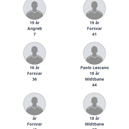
19 år
19 år
Angreb
Forsvar
7
41
16 år
Paolo Lescano
Forsvar
18 år
36
Midtbane
44
år
18 år
Forsvar
Midtbane