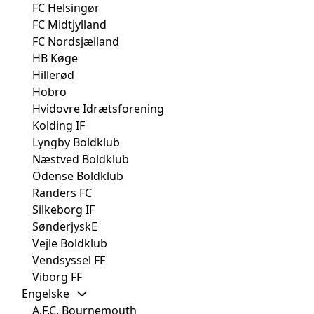
FC Helsingør
FC Midtjylland
FC Nordsjælland
HB Køge
Hillerød
Hobro
Hvidovre Idrætsforening
Kolding IF
Lyngby Boldklub
Næstved Boldklub
Odense Boldklub
Randers FC
Silkeborg IF
SønderjyskE
Vejle Boldklub
Vendsyssel FF
Viborg FF
Engelske
A.F.C. Bournemouth