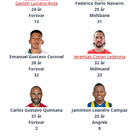
Gastón Luciano Ávila
Federico Darío Navarro
24 år
25 år
Forsvar
Midtbane
13
31
Emanuel Gustavo Coronel
Jeremías Conan Ledesma
28 år
32 år
Forsvar
Målmand
32
23
Carlos Gustavo Quintana
Jaminton Leandro Campaz
37 år
25 år
Forsvar
Angreb
2
8