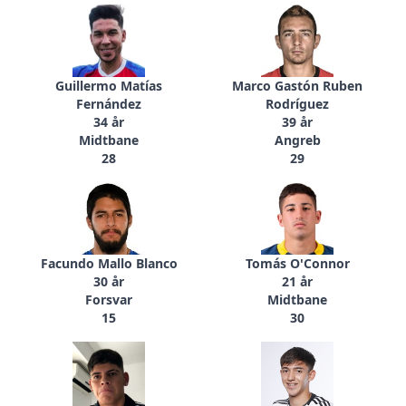
Guillermo Matías
Marco Gastón Ruben
Fernández
Rodríguez
34 år
39 år
Midtbane
Angreb
28
29
Facundo Mallo Blanco
Tomás O'Connor
30 år
21 år
Forsvar
Midtbane
15
30