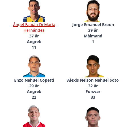
Ángel Fabián Di María
Jorge Emanuel Broun
Hernández
39 år
37 år
Målmand
Angreb
1
11
Enzo Nahuel Copetti
Alexis Nelson Nahuel Soto
29 år
32 år
Angreb
Forsvar
22
33