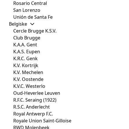
Rosario Central
San Lorenzo
Unión de Santa Fe
Belgiske
Cercle Brugge K.S.V.
Club Brugge
K.A.A. Gent
K.A.S. Eupen
K.R.C. Genk
K.V. Kortrijk
K.V. Mechelen
K.V. Oostende
K.V.C. Westerlo
Oud-Heverlee Leuven
R.F.C. Seraing (1922)
R.S.C. Anderlecht
Royal Antwerp F.C.
Royale Union Saint-Gilloise
RWD Molenbeek