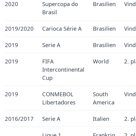
2020
Supercopa do
Brasilien
Vind
Brasil
2019/2020
Carioca Série A
Brasilien
Vind
2019
Serie A
Brasilien
Vind
2019
FIFA
World
2. p
Intercontinental
Cup
2019
CONMEBOL
South
Vind
Libertadores
America
2016/2017
Serie A
Italien
2. p
Ligue 1
Frankrig
2. p