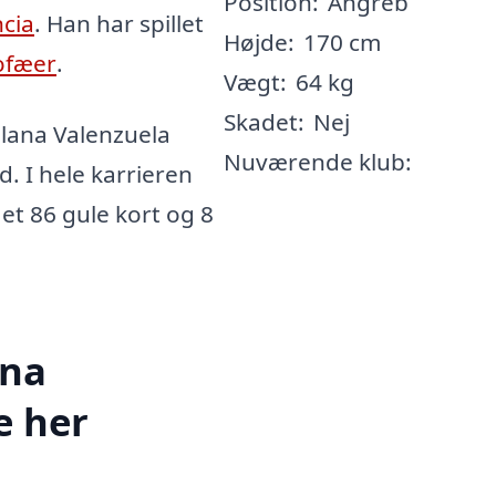
Position:
Angreb
ncia
. Han har spillet
Højde:
170 cm
ofæer
.
Vægt:
64 kg
Skadet:
Nej
llana Valenzuela
Nuværende klub:
d. I hele karrieren
ået 86 gule kort og 8
ana
e her