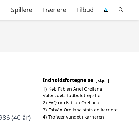
r
Spillere
Trænere
Tilbud
Indholdsfortegnelse
skjul
1)
Køb Fabián Ariel Orellana
Valenzuela fodboldtrøje her
2)
FAQ om Fabián Orellana
3)
Fabián Orellana stats og karriere
986 (40 år)
4)
Trofæer vundet i karrieren