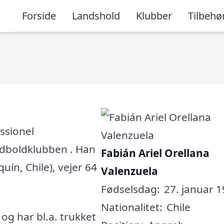
Forside
Landshold
Klubber
Tilbehø
ssionel
 fodboldklubben . Han
Fabián Ariel Orellana
quín, Chile), vejer 64
Valenzuela
Fødselsdag:
27. januar 1
Nationalitet:
Chile
, og har bl.a. trukket