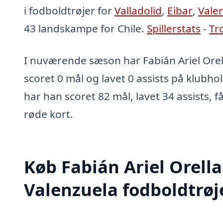
i fodboldtrøjer for
Valladolid
,
Eibar
,
Vale
43 landskampe for Chile.
Spillerstats
-
Tr
I nuværende sæson har Fabián Ariel Ore
scoret 0 mål og lavet 0 assists på klubhol
har han scoret 82 mål, lavet 34 assists, f
røde kort.
Køb Fabián Ariel Orell
Valenzuela fodboldtrøj