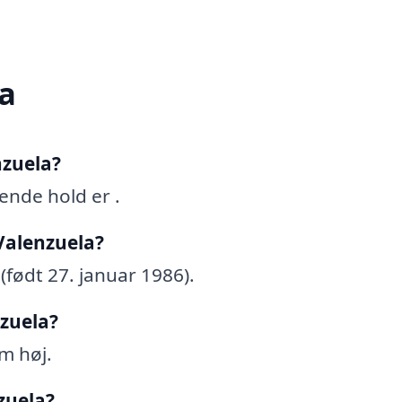
a
nzuela?
ende hold er .
Valenzuela?
(født 27. januar 1986).
nzuela?
m høj.
zuela?