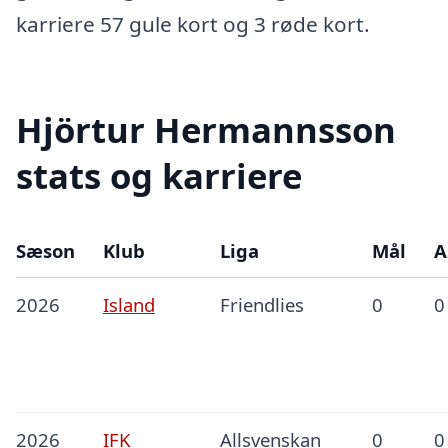
karriere 57 gule kort og 3 røde kort.
Hjörtur Hermannsson
stats og karriere
Sæson
Klub
Liga
Mål
A
2026
Island
Friendlies
0
0
2026
IFK
Allsvenskan
0
0