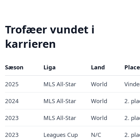
Trofæer vundet i
karrieren
Sæson
Liga
Land
Place
2025
MLS All-Star
World
Vinde
2024
MLS All-Star
World
2. pl
2023
MLS All-Star
World
2. pl
2023
Leagues Cup
N/C
2. pl