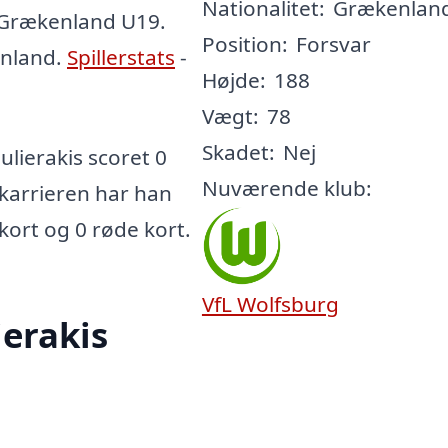
Nationalitet:
Grækenlan
 Grækenland U19.
Position:
Forsvar
enland.
Spillerstats
-
Højde:
188
Vægt:
78
Skadet:
Nej
lierakis scoret 0
Nuværende klub:
e karrieren har han
 kort og 0 røde kort.
VfL Wolfsburg
erakis