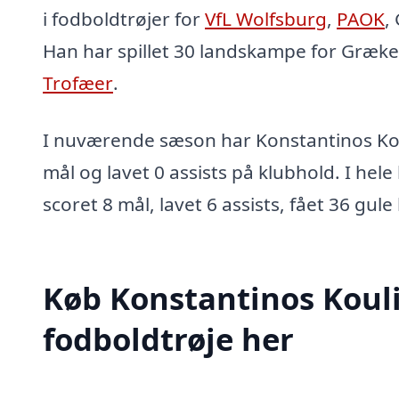
i fodboldtrøjer for
VfL Wolfsburg
,
PAOK
,
Han har spillet 30 landskampe for Græk
Trofæer
.
I nuværende sæson har Konstantinos Kou
mål og lavet 0 assists på klubhold. I hel
scoret 8 mål, lavet 6 assists, fået 36 gule
Køb Konstantinos Kouli
fodboldtrøje her