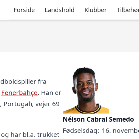
Forside
Landshold
Klubber
Tilbehø
boldspiller fra
n
Fenerbahçe
. Han er
, Portugal), vejer 69
Nélson Cabral Semedo
Fødselsdag:
16. novembe
, og har bl.a. trukket