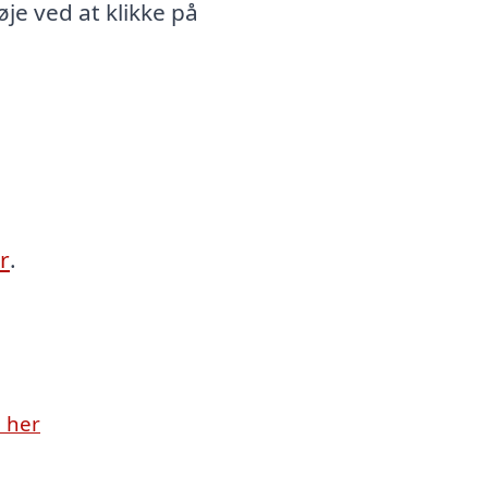
e ved at klikke på
r
.
 her