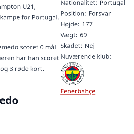
Nationalitet:
Portugal
ampton U21,
Position:
Forsvar
dskampe for Portugal.
Højde:
177
Vægt:
69
Skadet:
Nej
emedo scoret 0 mål
Nuværende klub:
rieren har han scoret
 og 3 røde kort.
Fenerbahçe
medo