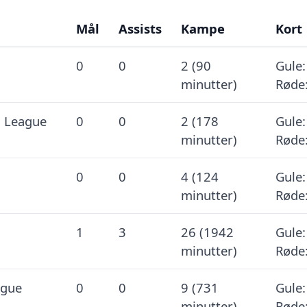
Mål
Assists
Kampe
Kort
0
0
2 (90
Gule:
minutter)
Røde:
 League
0
0
2 (178
Gule:
minutter)
Røde:
0
0
4 (124
Gule:
minutter)
Røde:
1
3
26 (1942
Gule:
minutter)
Røde:
ague
0
0
9 (731
Gule:
minutter)
Røde: