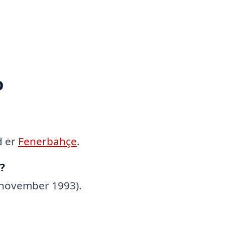
o
d er
Fenerbahçe
.
?
 november 1993).