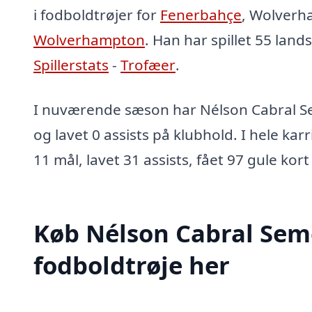
i fodboldtrøjer for
Fenerbahçe
, Wolverh
Wolverhampton
. Han har spillet 55 lan
Spillerstats
-
Trofæer
.
I nuværende sæson har Nélson Cabral S
og lavet 0 assists på klubhold. I hele kar
11 mål, lavet 31 assists, fået 97 gule kort
Køb Nélson Cabral Se
fodboldtrøje her