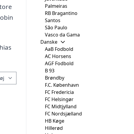
store
Palmeiras
RB Bragantino
Robin
Santos
São Paulo
Vasco da Gama
Danske
hias
AaB Fodbold
AC Horsens
AGF Fodbold
B 93
Brøndby
F.C. København
FC Fredericia
FC Helsingør
FC Midtjylland
FC Nordsjælland
HB Køge
Hillerød