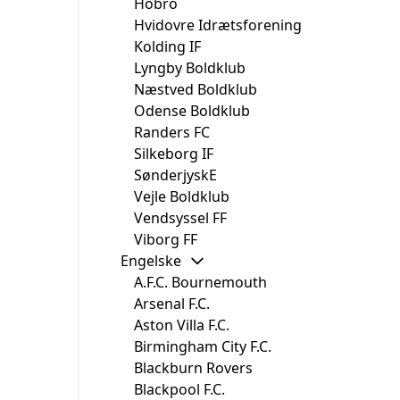
Hobro
Hvidovre Idrætsforening
Kolding IF
Lyngby Boldklub
Næstved Boldklub
Odense Boldklub
Randers FC
Silkeborg IF
SønderjyskE
Vejle Boldklub
Vendsyssel FF
Viborg FF
Engelske
A.F.C. Bournemouth
Arsenal F.C.
Aston Villa F.C.
Birmingham City F.C.
Blackburn Rovers
Blackpool F.C.