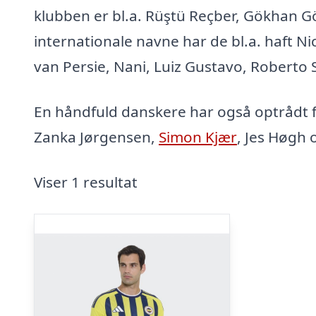
klubben er bl.a. Rüştü Reçber, Gökhan Gö
internationale navne har de bl.a. haft N
van Persie, Nani, Luiz Gustavo, Roberto So
En håndfuld danskere har også optrådt
Zanka Jørgensen,
Simon Kjær
, Jes Høgh 
Viser 1 resultat