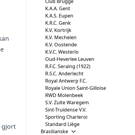
Club Brugge
K.A.A. Gent
K.A.S. Eupen
K.R.C. Genk
K.V. Kortrijk
K.V. Mechelen
 kan
K.V. Oostende
je
K.V.C. Westerlo
Oud-Heverlee Leuven
R.F.C. Seraing (1922)
R.S.C. Anderlecht
Royal Antwerp F.C.
Royale Union Saint-Gilloise
RWD Molenbeek
S.V. Zulte Waregem
Sint-Truidense V.V.
.
Sporting Charleroi
Standard Liège
 gjort
Brasilianske