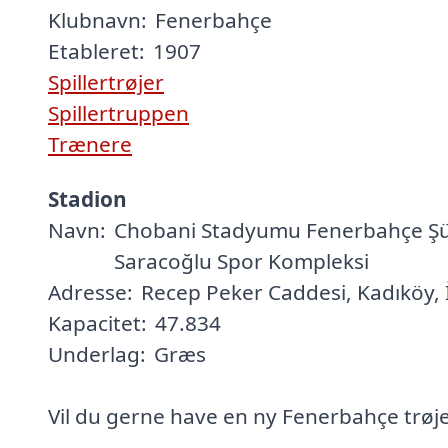
Klubnavn:
Fenerbahçe
Etableret:
1907
Spillertrøjer
Spillertruppen
Trænere
Stadion
Navn:
Chobani Stadyumu Fenerbahçe Ş
Saracoğlu Spor Kompleksi
Adresse:
Recep Peker Caddesi, Kadıköy, 
Kapacitet:
47.834
Underlag:
Græs
Vil du gerne have en ny Fenerbahçe trøje