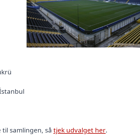
ükrü
İstanbul
 til samlingen, så
tjek udvalget her
.