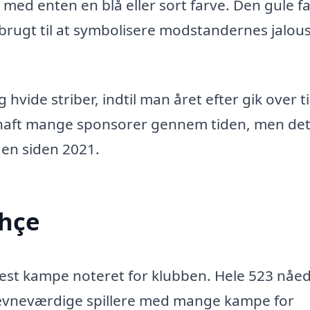
 med enten en blå eller sort farve. Den gule f
brugt til at symbolisere modstandernes jalous
 hvide striber, indtil man året efter gik over ti
r haft mange sponsorer gennem tiden, men det
den siden 2021.
ahçe
flest kampe noteret for klubben. Hele 523 nåe
nævneværdige spillere med mange kampe for