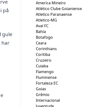
arve
America Mineiro
Atlético Clube Goianiense
i på
Atletico Paranaense
Atletico-MG
Avaí FC
Bahia
l gule
Botafogo
 har
Ceara
Corinthians
Coritiba
Cruzeiro
Cuiaba
Flamengo
Fluminense
Fortaleza EC
Goias
de
Grêmio
Internacional
Juventude