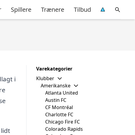
r
Spillere
Trænere
Tilbud
Varekategorier
lagt i
Klubber
Amerikanske
re
Atlanta United
se
Austin FC
CF Montréal
Charlotte FC
Chicago Fire FC
Colorado Rapids
lidt