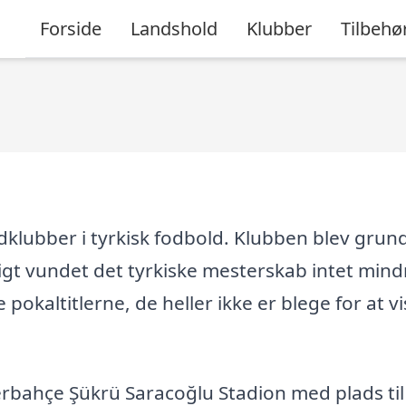
Forside
Landshold
Klubber
Tilbehø
dklubber i tyrkisk fodbold. Klubben blev grund
igt vundet det tyrkiske mesterskab intet mind
pokaltitlerne, de heller ikke er blege for at vi
bahçe Şükrü Saracoğlu Stadion med plads til 