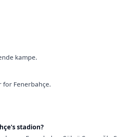
mende kampe.
 for Fenerbahçe.
hçe's stadion?