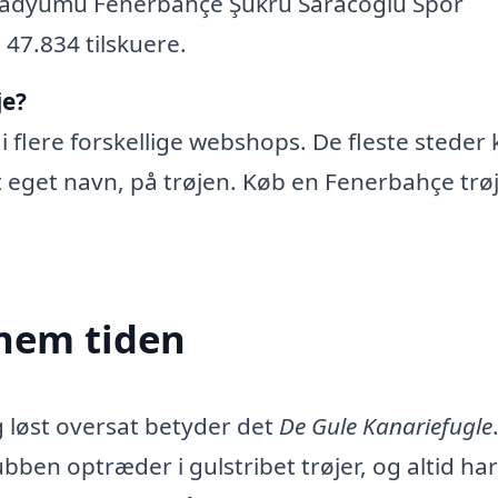
tadyumu Fenerbahçe Şükrü Saracoğlu Spor
47.834 tilskuere.
je?
i flere forskellige webshops. De fleste steder
dit eget navn, på trøjen. Køb en Fenerbahçe trø
nem tiden
g løst oversat betyder det
De Gule Kanariefugle
ubben optræder i gulstribet trøjer, og altid har