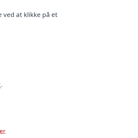
 ved at klikke på et
r
.
er