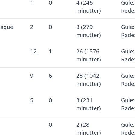
1
0
4 (246
Gule:
minutter)
Røde:
eague
2
0
8 (279
Gule:
minutter)
Røde:
12
1
26 (1576
Gule:
minutter)
Røde:
9
6
28 (1042
Gule:
minutter)
Røde:
5
0
3 (231
Gule:
minutter)
Røde:
0
2 (28
Gule:
minutter)
Røde: