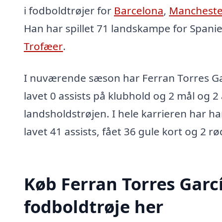
i fodboldtrøjer for
Barcelona
,
Manchester
Han har spillet 71 landskampe for Spani
Trofæer
.
I nuværende sæson har Ferran Torres Ga
lavet 0 assists på klubhold og 2 mål og 2 a
landsholdstrøjen. I hele karrieren har h
lavet 41 assists, fået 36 gule kort og 2 rø
Køb Ferran Torres Garc
fodboldtrøje her