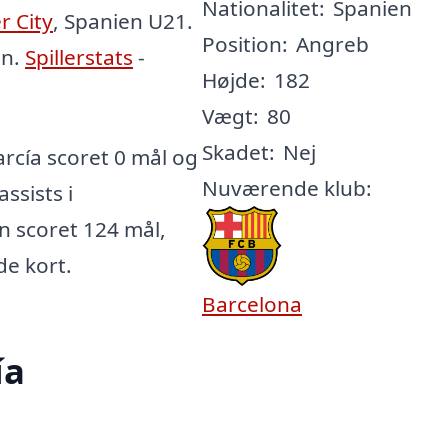
Nationalitet:
Spanien
 City
, Spanien U21.
Position:
Angreb
en.
Spillerstats
-
Højde:
182
Vægt:
80
Skadet:
Nej
rcía scoret 0 mål og
Nuværende klub:
ssists i
an scoret 124 mål,
de kort.
Barcelona
ía