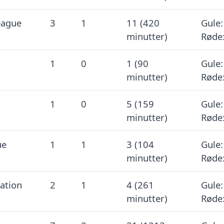
eague
3
1
11 (420
Gule:
minutter)
Røde:
1
0
1 (90
Gule:
minutter)
Røde:
1
0
5 (159
Gule:
minutter)
Røde:
ue
1
1
3 (104
Gule:
minutter)
Røde:
cation
2
1
4 (261
Gule:
minutter)
Røde: