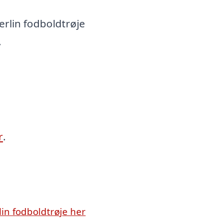
rlin fodboldtrøje
.
r
.
n fodboldtrøje her