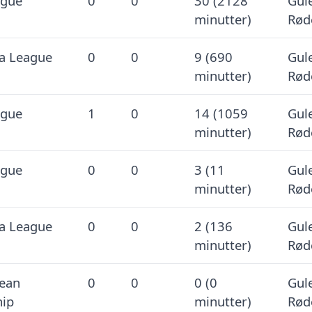
ague
0
0
30 (2128
Gule
minutter)
Rød
a League
0
0
9 (690
Gule
minutter)
Rød
ague
1
0
14 (1059
Gule
minutter)
Rød
ague
0
0
3 (11
Gule
minutter)
Rød
a League
0
0
2 (136
Gule
minutter)
Rød
ean
0
0
0 (0
Gule
ip
minutter)
Rød