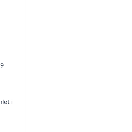
19
let i