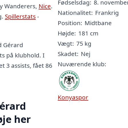
Fødselsdag:
8. november
ey Wanderers,
Nice
.
Nationalitet:
Frankrig
g.
Spillerstats
-
Position:
Midtbane
Højde:
181 cm
Vægt:
75 kg
d Gérard
Skadet:
Nej
ts på klubhold. I
Nuværende klub:
t 3 assists, fået 86
Konyaspor
érard
øje her