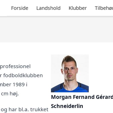
Forside
Landshold
Klubber
Tilbehø
professionel
for fodboldklubben
ember 1989 i
1 cm høj.
Morgan Fernand Gérar
Schneiderlin
, og har bl.a. trukket