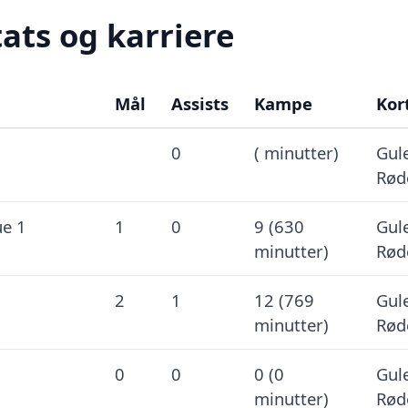
ats og karriere
Mål
Assists
Kampe
Kor
0
( minutter)
Gule
Rød
ue 1
1
0
9 (630
Gule
minutter)
Rød
2
1
12 (769
Gule
minutter)
Rød
0
0
0 (0
Gule
minutter)
Rød