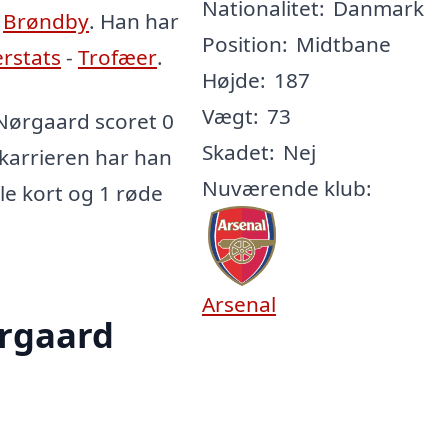
Nationalitet:
Danmark
,
Brøndby
. Han har
Position:
Midtbane
erstats
-
Trofæer
.
Højde:
187
Vægt:
73
Nørgaard scoret 0
Skadet:
Nej
e karrieren har han
Nuværende klub:
ule kort og 1 røde
Arsenal
ørgaard