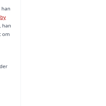
e han
gby
, han
t om
yder