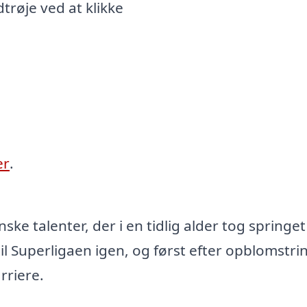
røje ved at klikke
er
.
e talenter, der i en tidlig alder tog springet 
il Superligaen igen, og først efter opblomstri
rriere.