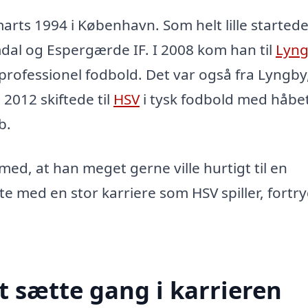
marts 1994 i København. Som helt lille started
mdal og Espergærde IF. I 2008 kom han til
Lyn
i professionel fodbold. Det var også fra Lyngby
 2012 skiftede til
HSV
i tysk fodbold med håbe
b.
 med, at han meget gerne ville hurtigt til en
e med en stor karriere som HSV spiller, fortr
t sætte gang i karrieren