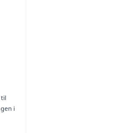
til
ngen i