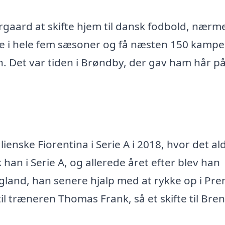
gaard at skifte hjem til dansk fodbold, nærm
lle i hele fem sæsoner og få næsten 150 kampe
. Det var tiden i Brøndby, der gav ham hår p
talienske Fiorentina i Serie A i 2018, hvor det al
k han i Serie A, og allerede året efter blev han
gland, han senere hjalp med at rykke op i Pre
l træneren Thomas Frank, så et skifte til Bre