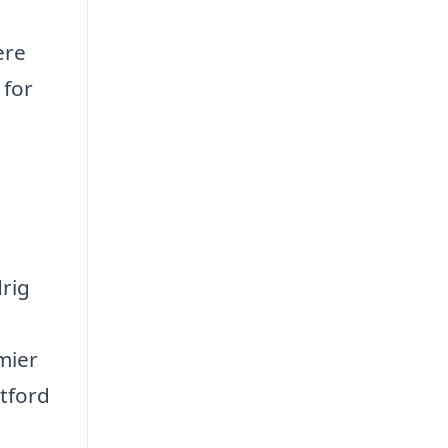
ere
 for
å
drig
mier
ntford