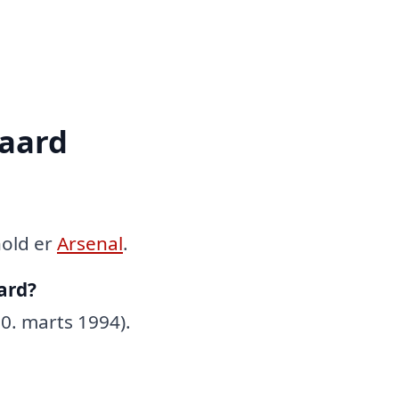
aard
hold er
Arsenal
.
ard?
10. marts 1994).