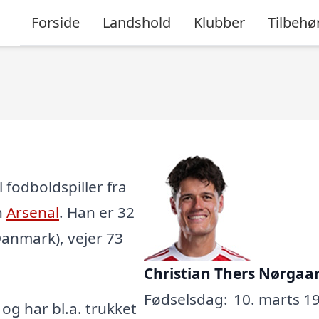
Forside
Landshold
Klubber
Tilbehø
 fodboldspiller fra
n
Arsenal
. Han er 32
Danmark), vejer 73
Christian Thers Nørgaa
Fødselsdag:
10. marts 19
, og har bl.a. trukket