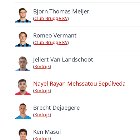
Bjorn Thomas Meijer
(
Club Brugge KV
)
Romeo Vermant
(
Club Brugge KV
)
Jellert Van Landschoot
(
Kortrijk
)
Nayel Rayan Mehssatou Sepúlveda
(
Kortrijk
)
Brecht Dejaegere
(
Kortrijk
)
Ken Masui
(
Kortrijk
)