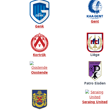
Gent
Genk
Kortrijk
Liège
Oostende
Patro Eisden
Seraing United