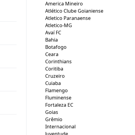
America Mineiro
Atlético Clube Goianiense
Atletico Paranaense
Atletico-MG
Avaí FC
Bahia
Botafogo
Ceara
Corinthians
Coritiba
Cruzeiro
Cuiaba
Flamengo
Fluminense
Fortaleza EC
Goias
Grêmio
Internacional
Juventude