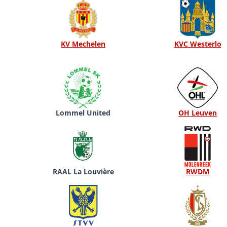
KV Mechelen
KVC Westerlo
Lommel United
OH Leuven
RAAL La Louvière
RWDM