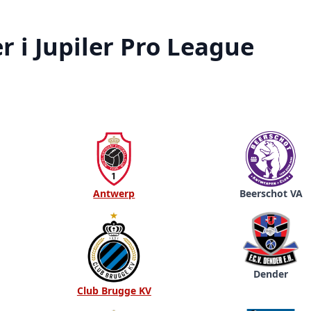
r i Jupiler Pro League
Antwerp
Beerschot VA
Dender
Club Brugge KV