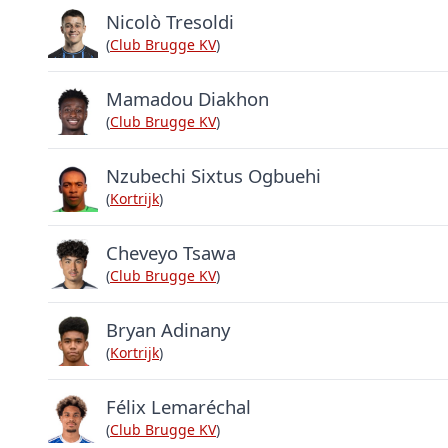
Nicolò Tresoldi
(
Club Brugge KV
)
Mamadou Diakhon
(
Club Brugge KV
)
Nzubechi Sixtus Ogbuehi
(
Kortrijk
)
Cheveyo Tsawa
(
Club Brugge KV
)
Bryan Adinany
(
Kortrijk
)
Félix Lemaréchal
(
Club Brugge KV
)