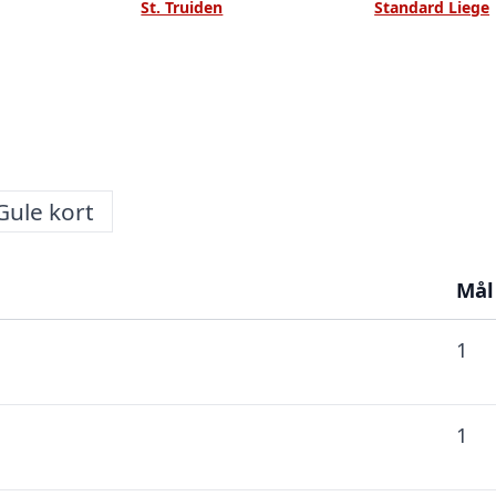
St. Truiden
Standard Liege
Gule kort
Mål
1
1