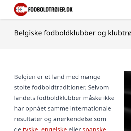
Belgiske fodboldklubber og klubtrø
Belgien er et land med mange
stolte fodboldtraditioner. Selvom
landets fodboldklubber måske ikke
har opnået samme internationale
resultater og anerkendelse som
de
tyske
,
engelske
eller
spanske
,