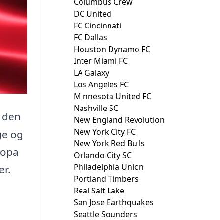
Columbus Crew
DC United
FC Cincinnati
FC Dallas
Houston Dynamo FC
Inter Miami FC
LA Galaxy
Los Angeles FC
Minnesota United FC
Nashville SC
i den
New England Revolution
New York City FC
ge og
New York Red Bulls
ropa
Orlando City SC
Philadelphia Union
er.
Portland Timbers
Real Salt Lake
San Jose Earthquakes
Seattle Sounders