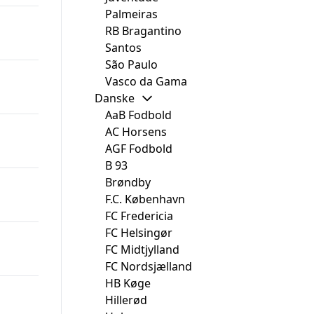
Palmeiras
RB Bragantino
Santos
São Paulo
Vasco da Gama
Danske
AaB Fodbold
AC Horsens
AGF Fodbold
B 93
Brøndby
F.C. København
FC Fredericia
FC Helsingør
FC Midtjylland
FC Nordsjælland
HB Køge
Hillerød