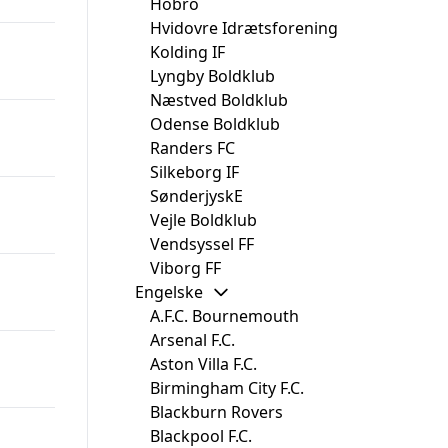
Hobro
Hvidovre Idrætsforening
Kolding IF
Lyngby Boldklub
Næstved Boldklub
Odense Boldklub
Randers FC
Silkeborg IF
SønderjyskE
Vejle Boldklub
Vendsyssel FF
Viborg FF
Engelske
A.F.C. Bournemouth
Arsenal F.C.
Aston Villa F.C.
Birmingham City F.C.
Blackburn Rovers
Blackpool F.C.