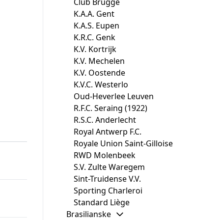
Club Brugge
K.A.A. Gent
K.A.S. Eupen
K.R.C. Genk
K.V. Kortrijk
K.V. Mechelen
K.V. Oostende
K.V.C. Westerlo
Oud-Heverlee Leuven
R.F.C. Seraing (1922)
R.S.C. Anderlecht
Royal Antwerp F.C.
Royale Union Saint-Gilloise
RWD Molenbeek
S.V. Zulte Waregem
Sint-Truidense V.V.
Sporting Charleroi
Standard Liège
Brasilianske