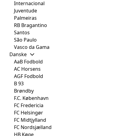
Internacional
Juventude
Palmeiras
RB Bragantino
Santos
São Paulo
Vasco da Gama
Danske
AaB Fodbold
AC Horsens
AGF Fodbold
B 93
Brøndby
F.C. København
FC Fredericia
FC Helsingør
FC Midtjylland
FC Nordsjælland
HB Køge