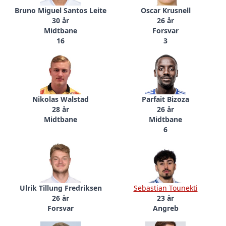
Bruno Miguel Santos Leite
Oscar Krusnell
30 år
26 år
Midtbane
Forsvar
16
3
Nikolas Walstad
Parfait Bizoza
28 år
26 år
Midtbane
Midtbane
6
Ulrik Tillung Fredriksen
Sebastian Tounekti
26 år
23 år
Forsvar
Angreb