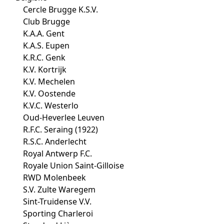
Cercle Brugge K.S.V.
Club Brugge
K.A.A. Gent
K.A.S. Eupen
K.R.C. Genk
K.V. Kortrijk
K.V. Mechelen
K.V. Oostende
K.V.C. Westerlo
Oud-Heverlee Leuven
R.F.C. Seraing (1922)
R.S.C. Anderlecht
Royal Antwerp F.C.
Royale Union Saint-Gilloise
RWD Molenbeek
S.V. Zulte Waregem
Sint-Truidense V.V.
Sporting Charleroi