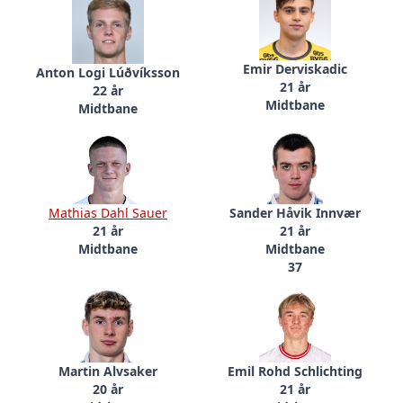
Emir Derviskadic
Anton Logi Lúðvíksson
21 år
22 år
Midtbane
Midtbane
Mathias Dahl Sauer
Sander Håvik Innvær
21 år
21 år
Midtbane
Midtbane
37
Martin Alvsaker
Emil Rohd Schlichting
20 år
21 år