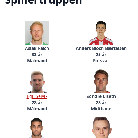
Aslak Falch
Anders Bloch Bærtelsen
33 år
25 år
Målmand
Forsvar
Egil Selvik
Sondre Liseth
28 år
28 år
Målmand
Midtbane