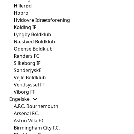
Hillerød
Hobro
Hvidovre Idrætsforening
Kolding IF
Lyngby Boldklub
Næstved Boldklub
Odense Boldklub
Randers FC
Silkeborg IF
SønderjyskE
Vejle Boldklub
Vendsyssel FF
Viborg FF
Engelske
A.F.C. Bournemouth
Arsenal F.C.
Aston Villa F.C.
Birmingham City F.C.