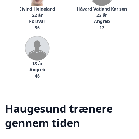
Eivind Helgeland
Håvard Vatland Karlsen
22 år
23 år
Forsvar
Angreb
36
17
18 år
Angreb
46
Haugesund trænere
gennem tiden