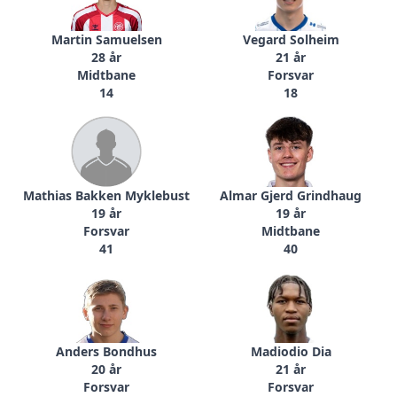
Martin Samuelsen
Vegard Solheim
28 år
21 år
Midtbane
Forsvar
14
18
Mathias Bakken Myklebust
Almar Gjerd Grindhaug
19 år
19 år
Forsvar
Midtbane
41
40
Anders Bondhus
Madiodio Dia
20 år
21 år
Forsvar
Forsvar