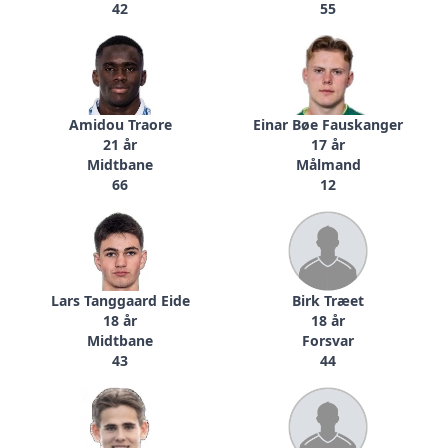
42
55
Amidou Traore
Einar Bøe Fauskanger
21 år
17 år
Midtbane
Målmand
66
12
Lars Tanggaard Eide
Birk Træet
18 år
18 år
Midtbane
Forsvar
43
44