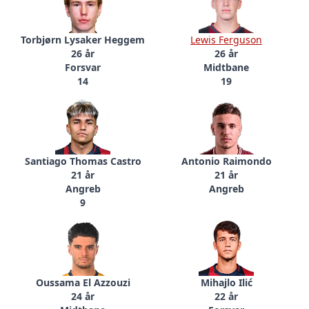
Torbjørn Lysaker Heggem
Lewis Ferguson
26 år
26 år
Forsvar
Midtbane
14
19
Santiago Thomas Castro
Antonio Raimondo
21 år
21 år
Angreb
Angreb
9
Oussama El Azzouzi
Mihajlo Ilić
24 år
22 år