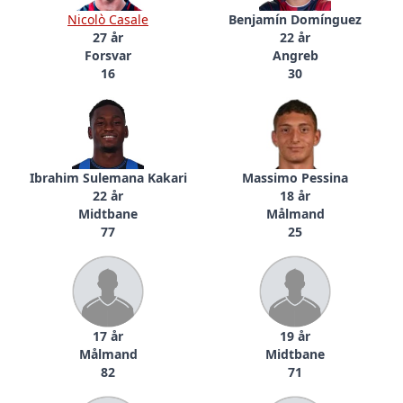
Nicolò Casale
Benjamín Domínguez
27 år
22 år
Forsvar
Angreb
16
30
Ibrahim Sulemana Kakari
Massimo Pessina
22 år
18 år
Midtbane
Målmand
77
25
17 år
19 år
Målmand
Midtbane
82
71