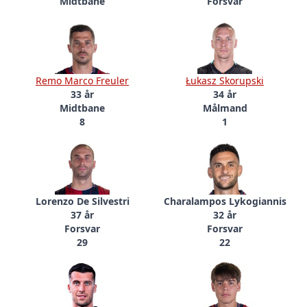
Midtbane
Forsvar
Remo Marco Freuler
Łukasz Skorupski
33 år
34 år
Midtbane
Målmand
8
1
Lorenzo De Silvestri
Charalampos Lykogiannis
37 år
32 år
Forsvar
Forsvar
29
22