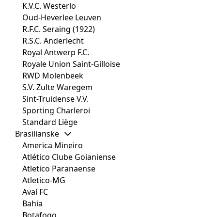
K.V.C. Westerlo
Oud-Heverlee Leuven
R.F.C. Seraing (1922)
R.S.C. Anderlecht
Royal Antwerp F.C.
Royale Union Saint-Gilloise
RWD Molenbeek
S.V. Zulte Waregem
Sint-Truidense V.V.
Sporting Charleroi
Standard Liège
Brasilianske
America Mineiro
Atlético Clube Goianiense
Atletico Paranaense
Atletico-MG
Avaí FC
Bahia
Botafogo