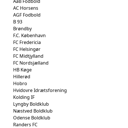
AaB Fodbold
AC Horsens
AGF Fodbold
B 93
Brøndby
F.C. København
FC Fredericia
FC Helsingør
FC Midtjylland
FC Nordsjælland
HB Køge
Hillerød
Hobro
Hvidovre Idrætsforening
Kolding IF
Lyngby Boldklub
Næstved Boldklub
Odense Boldklub
Randers FC