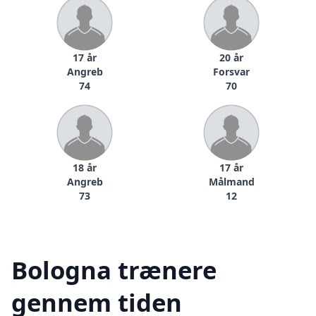
17 år
20 år
Angreb
Forsvar
74
70
18 år
17 år
Angreb
Målmand
73
12
Bologna trænere
gennem tiden