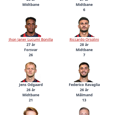
Midtbane
Midtbane
6
Jhon Janer Lucumí Bonilla
Riccardo Orsolini
27 år
28 år
Forsvar
Midtbane
26
7
Jens Odgaard
Federico Ravaglia
26 år
26 år
Midtbane
Målmand
21
13