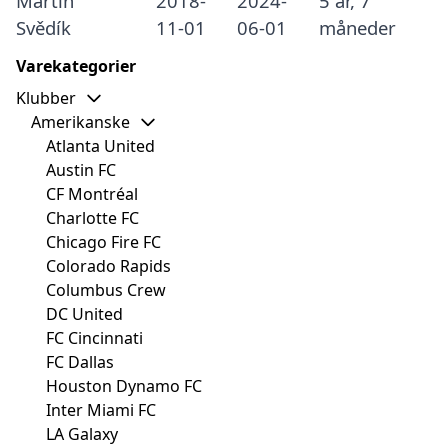
Martin
2018-
2024-
5 år, 7
Svědík
11-01
06-01
måneder
Varekategorier
Klubber
Amerikanske
Atlanta United
Austin FC
CF Montréal
Charlotte FC
Chicago Fire FC
Colorado Rapids
Columbus Crew
DC United
FC Cincinnati
FC Dallas
Houston Dynamo FC
Inter Miami FC
LA Galaxy