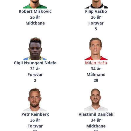
Robert Mišković
Filip Vaško
26 år
26 år
Midtbane
Forsvar
5
Gigli Nsungani Ndefe
Milan Heča
31 år
34 år
Forsvar
Målmand
2
29
Petr Reinberk
Vlastimil Daníček
36 år
34 år
Forsvar
Midtbane