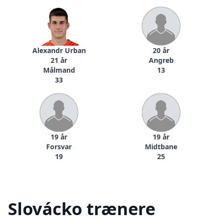
Alexandr Urban
20 år
21 år
Angreb
Målmand
13
33
19 år
19 år
Forsvar
Midtbane
19
25
Slovácko trænere