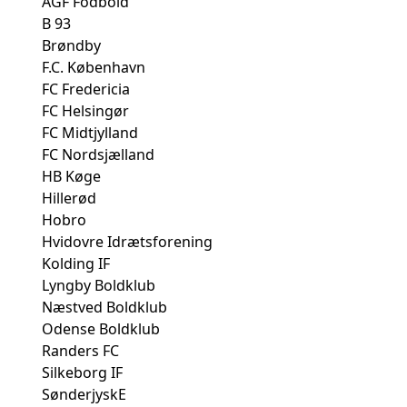
AGF Fodbold
B 93
Brøndby
F.C. København
FC Fredericia
FC Helsingør
FC Midtjylland
FC Nordsjælland
HB Køge
Hillerød
Hobro
Hvidovre Idrætsforening
Kolding IF
Lyngby Boldklub
Næstved Boldklub
Odense Boldklub
Randers FC
Silkeborg IF
SønderjyskE