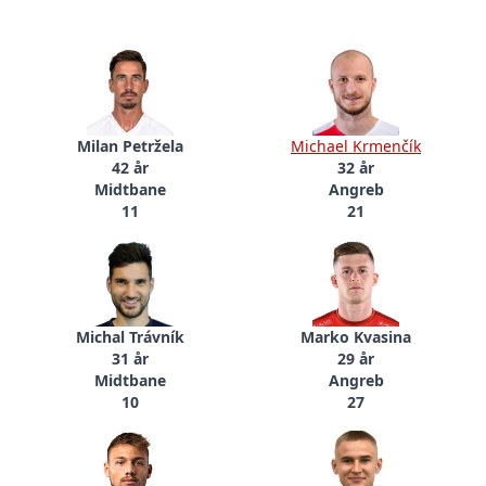
Milan Petržela
Michael Krmenčík
42 år
32 år
Midtbane
Angreb
11
21
Michal Trávník
Marko Kvasina
31 år
29 år
Midtbane
Angreb
10
27