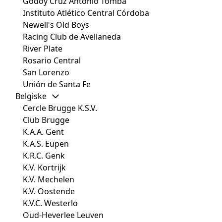
Godoy Cruz Antonio Tomba
Instituto Atlético Central Córdoba
Newell's Old Boys
Racing Club de Avellaneda
River Plate
Rosario Central
San Lorenzo
Unión de Santa Fe
Belgiske
Cercle Brugge K.S.V.
Club Brugge
K.A.A. Gent
K.A.S. Eupen
K.R.C. Genk
K.V. Kortrijk
K.V. Mechelen
K.V. Oostende
K.V.C. Westerlo
Oud-Heverlee Leuven