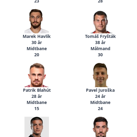
23
28
Marek Havlík
Tomáš Fryšták
30 år
38 år
Midtbane
Målmand
20
30
Patrik Blahút
Pavel Juroška
28 år
24 år
Midtbane
Midtbane
15
24