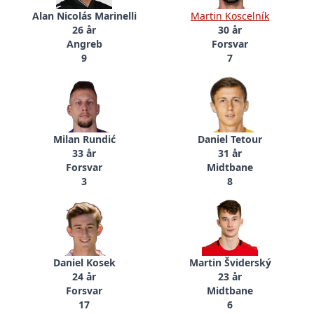
Alan Nicolás Marinelli
Martin Koscelník
26 år
30 år
Angreb
Forsvar
9
7
Milan Rundić
Daniel Tetour
33 år
31 år
Forsvar
Midtbane
3
8
Daniel Kosek
Martin Šviderský
24 år
23 år
Forsvar
Midtbane
17
6