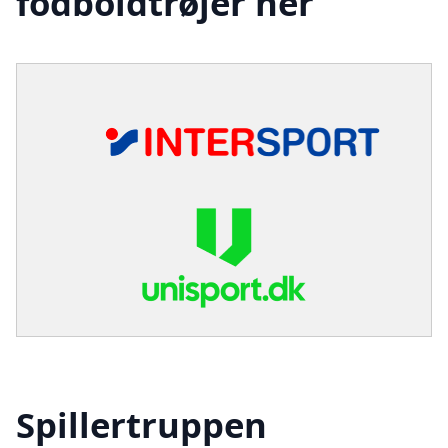
fodboldtrøjer her
Spillertruppen