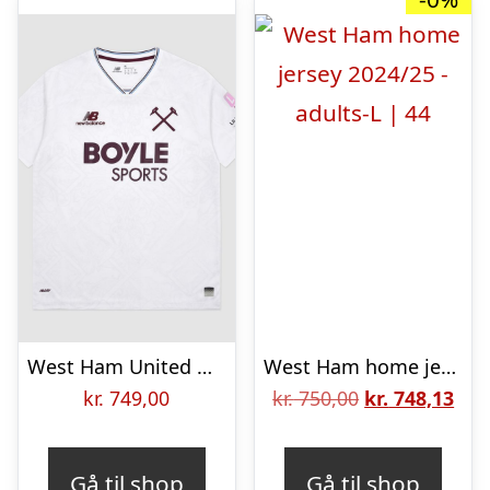
West Ham United Udebanetrøje 2026/27
West Ham home jersey 2024/25 – adults-L | 44
Den
De
kr.
749,00
kr.
750,00
kr.
748,13
oprindelige
aktu
pris
pris
Gå til shop
Gå til shop