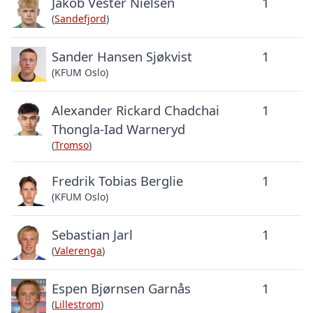
Jakob Vester Nielsen
1
(
Sandefjord
)
Sander Hansen Sjøkvist
1
(KFUM Oslo)
Alexander Rickard Chadchai
1
Thongla-Iad Warneryd
(
Tromso
)
Fredrik Tobias Berglie
1
(KFUM Oslo)
Sebastian Jarl
1
(
Valerenga
)
Espen Bjørnsen Garnås
1
(
Lillestrom
)