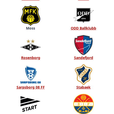
Moss
ODD Ballklubb
Rosenborg
Sandefjord
Sarpsborg 08 FF
Stabaek