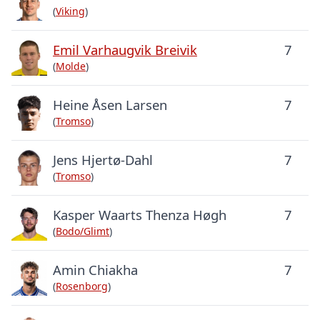
(
Viking
)
Emil Varhaugvik Breivik
7
(
Molde
)
Heine Åsen Larsen
7
(
Tromso
)
Jens Hjertø-Dahl
7
(
Tromso
)
Kasper Waarts Thenza Høgh
7
(
Bodo/Glimt
)
Amin Chiakha
7
(
Rosenborg
)