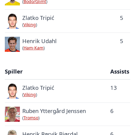
(
Bodo/Glimt
)
Zlatko Tripić
5
(
Viking
)
Henrik Udahl
5
(
Ham-Kam
)
Spiller
Assists
Zlatko Tripić
13
(
Viking
)
Ruben Yttergård Jenssen
6
(
Tromso
)
Henrik Rørvik Bjørdal
6