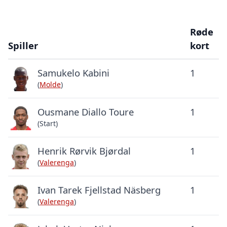
Røde
Spiller
kort
Samukelo Kabini
1
(
Molde
)
Ousmane Diallo Toure
1
(Start)
Henrik Rørvik Bjørdal
1
(
Valerenga
)
Ivan Tarek Fjellstad Näsberg
1
(
Valerenga
)