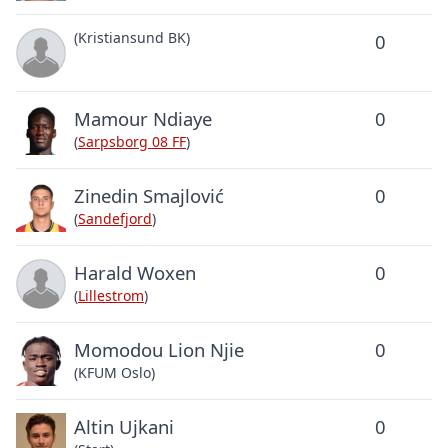
(Kristiansund BK)
0
Mamour Ndiaye
0
(
Sarpsborg 08 FF
)
Zinedin Smajlović
0
(
Sandefjord
)
Harald Woxen
0
(
Lillestrom
)
Momodou Lion Njie
0
(KFUM Oslo)
Altin Ujkani
0