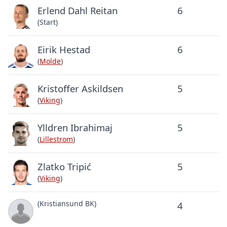
Erlend Dahl Reitan
6
(Start)
Eirik Hestad
6
(
Molde
)
Kristoffer Askildsen
5
(
Viking
)
Ylldren Ibrahimaj
5
(
Lillestrom
)
Zlatko Tripić
5
(
Viking
)
(Kristiansund BK)
4