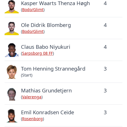
Kasper Waarts Thenza Høgh
4
(
Bodo/Glimt
)
Ole Didrik Blomberg
4
(
Bodo/Glimt
)
Claus Babo Niyukuri
4
(
Sarpsborg 08 FF
)
Tom Henning Strannegård
3
(Start)
Mathias Grundetjern
3
(
Valerenga
)
Emil Konradsen Ceïde
3
(
Rosenborg
)