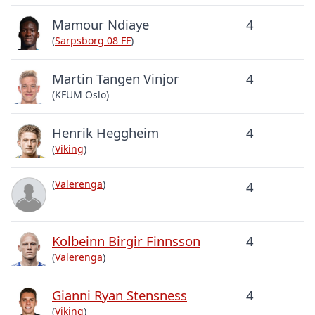
Mamour Ndiaye
4
(
Sarpsborg 08 FF
)
Martin Tangen Vinjor
4
(KFUM Oslo)
Henrik Heggheim
4
(
Viking
)
(
Valerenga
)
4
Kolbeinn Birgir Finnsson
4
(
Valerenga
)
Gianni Ryan Stensness
4
(
Viking
)