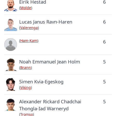
Eirik Hestad
6
(
Molde
)
Lucas Janus Ravn-Haren
6
(
Valerenga
)
(
Ham-Kam
)
6
Noah Emmanuel Jean Holm
5
(
Brann
)
Simen Kvia-Egeskog
5
(
Viking
)
Alexander Rickard Chadchai
5
Thongla-Iad Warneryd
(
Tromso
)