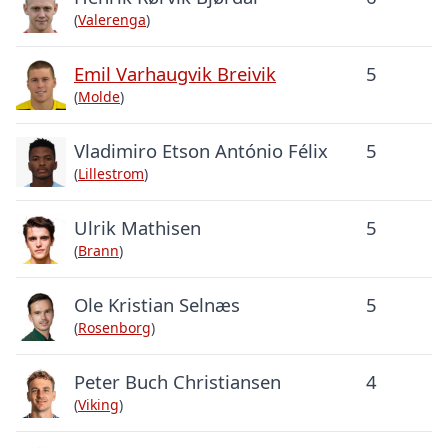
(
Valerenga
)
Emil Varhaugvik Breivik
5
(
Molde
)
Vladimiro Etson António Félix
5
(
Lillestrom
)
Ulrik Mathisen
5
(
Brann
)
Ole Kristian Selnæs
5
(
Rosenborg
)
Peter Buch Christiansen
4
(
Viking
)