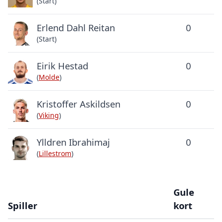
(Start)
Erlend Dahl Reitan
0
(Start)
Eirik Hestad
0
(
Molde
)
Kristoffer Askildsen
0
(
Viking
)
Ylldren Ibrahimaj
0
(
Lillestrom
)
Gule
Spiller
kort