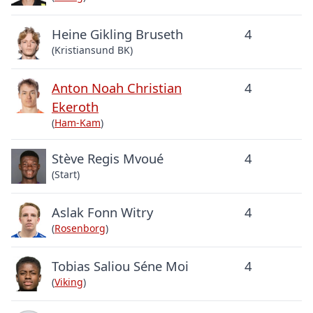
Heine Gikling Bruseth
4
(Kristiansund BK)
Anton Noah Christian
4
Ekeroth
(
Ham-Kam
)
Stève Regis Mvoué
4
(Start)
Aslak Fonn Witry
4
(
Rosenborg
)
Tobias Saliou Séne Moi
4
(
Viking
)