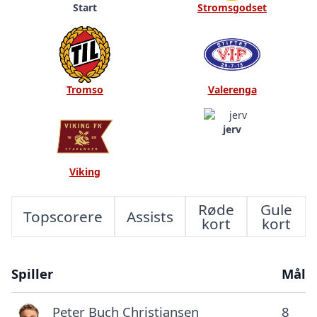
Start
Stromsgodset
Tromso
Valerenga
jerv
Viking
Røde
Gule
Topscorere
Assists
kort
kort
Spiller
Mål
Peter Buch Christiansen
8