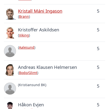
Kristall Máni Ingason
5
(
Brann
)
Kristoffer Askildsen
5
(
Viking
)
(
Aalesund
)
5
Andreas Klausen Helmersen
5
(
Bodo/Glimt
)
(Kristiansund BK)
5
Håkon Evjen
5