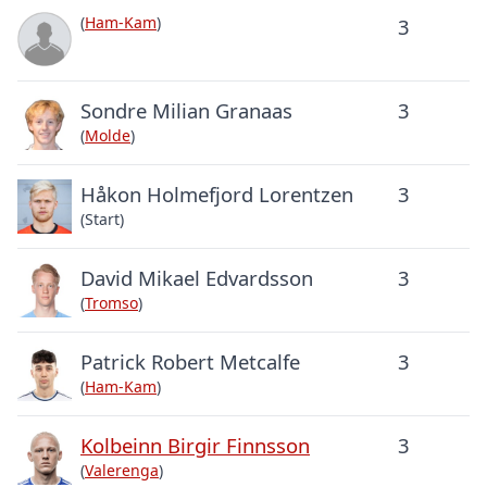
(
Ham-Kam
)
3
Sondre Milian Granaas
3
(
Molde
)
Håkon Holmefjord Lorentzen
3
(Start)
David Mikael Edvardsson
3
(
Tromso
)
Patrick Robert Metcalfe
3
(
Ham-Kam
)
Kolbeinn Birgir Finnsson
3
(
Valerenga
)