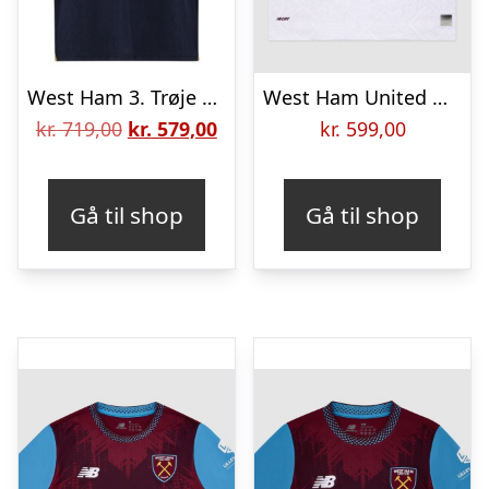
West Ham 3. Trøje 2025/26
West Ham United Udebanetrøje 2026/27 Børn
Den
Den
kr.
719,00
kr.
579,00
kr.
599,00
oprindelige
aktuelle
pris
pris
Gå til shop
Gå til shop
var:
er:
kr. 719,00.
kr. 579,00.