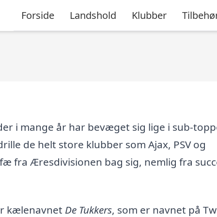
Forside
Landshold
Klubber
Tilbehø
er i mange år har bevæget sig lige i sub-topp
drille de helt store klubber som Ajax, PSV og
æ fra Æresdivisionen bag sig, nemlig fra succ
der kælenavnet
De Tukkers
, som er navnet på T