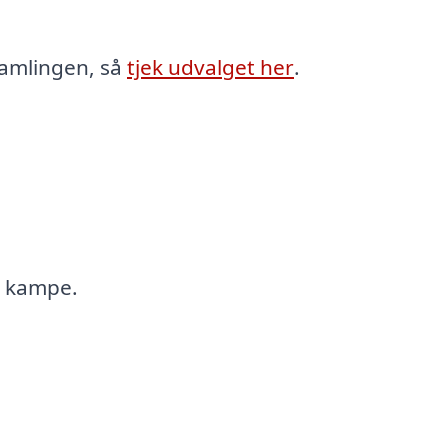
 samlingen, så
tjek udvalget her
.
e kampe.