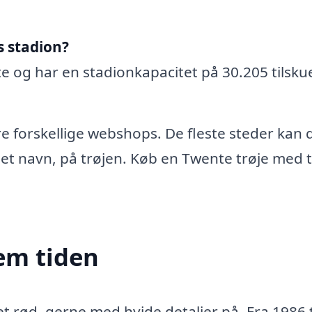
s stadion?
e og har en stadionkapacitet på 30.205 tilsku
ere forskellige webshops. De fleste steder kan 
 eget navn, på trøjen. Køb en Twente trøje med 
em tiden
t rød, gerne med hvide detaljer på. Fra 1986 t