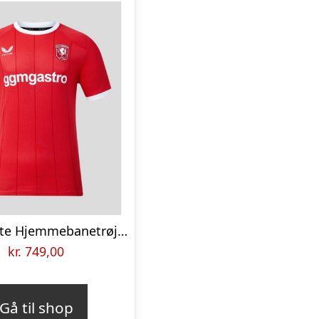
F.C. Twente Hjemmebanetrøje 2026/27
kr.
749,00
Gå til shop