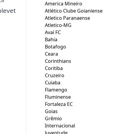
America Mineiro
blevet
Atlético Clube Goianiense
Atletico Paranaense
Atletico-MG
Avaí FC
Bahia
Botafogo
Ceara
Corinthians
Coritiba
Cruzeiro
Cuiaba
Flamengo
Fluminense
Fortaleza EC
Goias
Grêmio
Internacional
Juventude