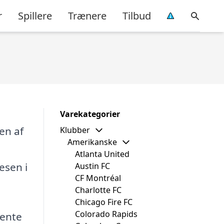
r
Spillere
Trænere
Tilbud
Varekategorier
en af
Klubber
Amerikanske
Atlanta United
esen i
Austin FC
CF Montréal
Charlotte FC
Chicago Fire FC
Colorado Rapids
wente