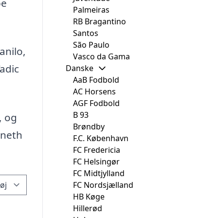
pe
Palmeiras
RB Bragantino
Santos
São Paulo
anilo,
Vasco da Gama
adic
Danske
AaB Fodbold
AC Horsens
AGF Fodbold
B 93
, og
Brøndby
nneth
F.C. København
FC Fredericia
FC Helsingør
FC Midtjylland
FC Nordsjælland
HB Køge
Hillerød