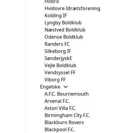
Hobro
Hvidovre Idrætsforening
Kolding IF
Lyngby Boldklub
Næstved Boldklub
Odense Boldklub
Randers FC
Silkeborg IF
SønderjyskE
Vejle Boldklub
Vendsyssel FF
Viborg FF
Engelske
A.F.C. Bournemouth
Arsenal F.C.
Aston Villa F.C.
Birmingham City F.C.
Blackburn Rovers
Blackpool F.C.