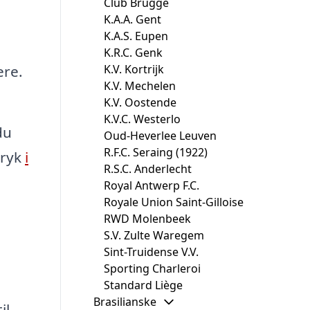
Club Brugge
K.A.A. Gent
K.A.S. Eupen
K.R.C. Genk
ere.
K.V. Kortrijk
K.V. Mechelen
K.V. Oostende
K.V.C. Westerlo
du
Oud-Heverlee Leuven
R.F.C. Seraing (1922)
tryk
i
R.S.C. Anderlecht
Royal Antwerp F.C.
Royale Union Saint-Gilloise
RWD Molenbeek
S.V. Zulte Waregem
Sint-Truidense V.V.
Sporting Charleroi
Standard Liège
Brasilianske
il