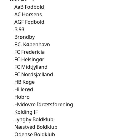
AaB Fodbold
AC Horsens
AGF Fodbold
B 93
Brøndby
F.C. København
FC Fredericia
FC Helsingør
FC Midtjylland
FC Nordsjælland
HB Køge
Hillerød
Hobro
Hvidovre Idrætsforening
Kolding IF
Lyngby Boldklub
Næstved Boldklub
Odense Boldklub