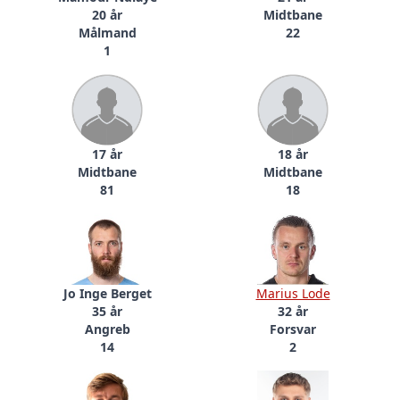
20 år
Midtbane
Målmand
22
1
17 år
18 år
Midtbane
Midtbane
81
18
Jo Inge Berget
Marius Lode
35 år
32 år
Angreb
Forsvar
14
2