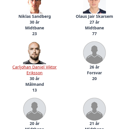
Niklas Sandberg
Olaus Jair Skarsem
30 år
27 år
Midtbane
Midtbane
23
77
Carljohan Daniel Viktor
26 år
Eriksson
Forsvar
30 år
20
Målmand
13
20 år
21 år