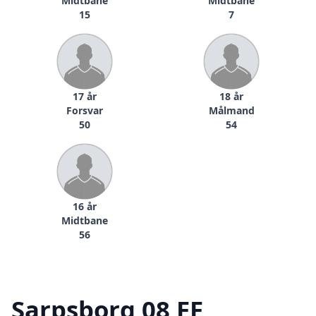
Midtbane
Midtbane
15
7
17 år
18 år
Forsvar
Målmand
50
54
16 år
Midtbane
56
Sarpsborg 08 FF