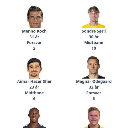
Menno Koch
Sondre Sørli
31 år
30 år
Forsvar
Midtbane
2
10
Aimar Hazar Sher
Magnar Ødegaard
23 år
32 år
Midtbane
Forsvar
6
5