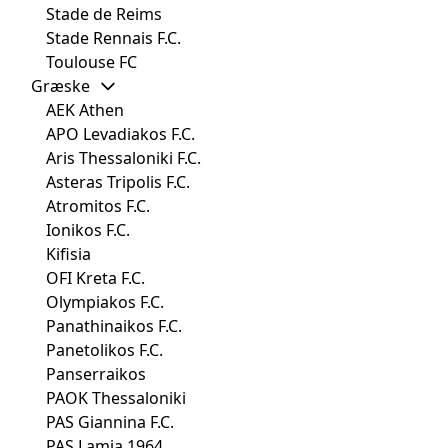
Stade de Reims
Stade Rennais F.C.
Toulouse FC
Græske
AEK Athen
APO Levadiakos F.C.
Aris Thessaloniki F.C.
Asteras Tripolis F.C.
Atromitos F.C.
Ionikos F.C.
Kifisia
OFI Kreta F.C.
Olympiakos F.C.
Panathinaikos F.C.
Panetolikos F.C.
Panserraikos
PAOK Thessaloniki
PAS Giannina F.C.
PAS Lamia 1964