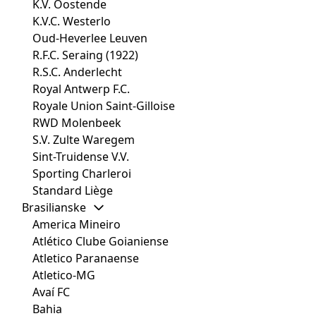
K.V. Oostende
K.V.C. Westerlo
Oud-Heverlee Leuven
R.F.C. Seraing (1922)
R.S.C. Anderlecht
Royal Antwerp F.C.
Royale Union Saint-Gilloise
RWD Molenbeek
S.V. Zulte Waregem
Sint-Truidense V.V.
Sporting Charleroi
Standard Liège
Brasilianske
America Mineiro
Atlético Clube Goianiense
Atletico Paranaense
Atletico-MG
Avaí FC
Bahia