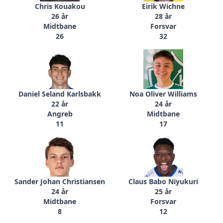
Chris Kouakou
Eirik Wichne
26 år
28 år
Midtbane
Forsvar
26
32
Daniel Seland Karlsbakk
Noa Oliver Williams
22 år
24 år
Angreb
Midtbane
11
17
Sander Johan Christiansen
Claus Babo Niyukuri
24 år
25 år
Midtbane
Forsvar
8
12