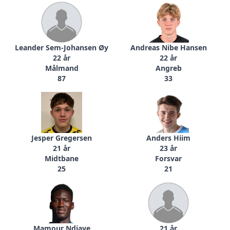
Leander Sem-Johansen Øy
Andreas Nibe Hansen
22 år
22 år
Målmand
Angreb
87
33
Jesper Gregersen
Anders Hiim
21 år
23 år
Midtbane
Forsvar
25
21
Mamour Ndiaye
21 år