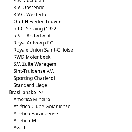
K.V. Mechelen
K.V. Oostende
K.V.C. Westerlo
Oud-Heverlee Leuven
R.F.C. Seraing (1922)
R.S.C. Anderlecht
Royal Antwerp F.C.
Royale Union Saint-Gilloise
RWD Molenbeek
S.V. Zulte Waregem
Sint-Truidense V.V.
Sporting Charleroi
Standard Liège
Brasilianske
America Mineiro
Atlético Clube Goianiense
Atletico Paranaense
Atletico-MG
Avaí FC