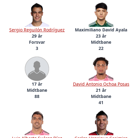
Sergio Reguilón Rodríguez
Maximiliano David Ayala
29 år
23 år
Forsvar
Midtbane
3
22
17 år
David Antonio Ochoa Posas
Midtbane
21 år
88
Midtbane
41