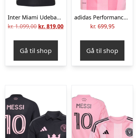
Inter Miami Udebanetrøje 2026 Authentic
adidas Performance Fodboldtrøje – Inter Miami CF 25/26 Messi – E
Den
Den
kr.
1.099,00
kr.
819,00
kr.
699,95
oprindelige
aktuelle
pris
pris
Gå til shop
Gå til shop
var:
er:
kr. 1.099,00.
kr. 819,00.