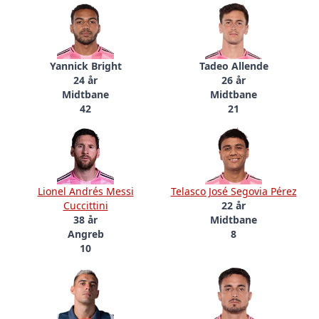
Yannick Bright
Tadeo Allende
24 år
26 år
Midtbane
Midtbane
42
21
Lionel Andrés Messi
Telasco José Segovia Pérez
Cuccittini
22 år
38 år
Midtbane
Angreb
8
10