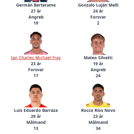
Germán Berterame
Gonzalo Luján Melli
27 år
24 år
Angreb
Forsvar
19
2
Ian Charles Michael Fray
Mateo Silvetti
23 år
19 år
Forsvar
Angreb
17
24
Luis Eduardo Barraza
Rocco Ríos Novo
29 år
23 år
Målmand
Målmand
13
34