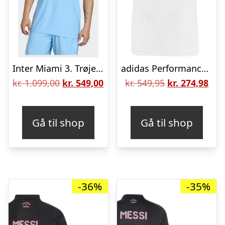
Inter Miami 3. Trøje Authentic 2025
adidas Performance Fodboldtrøje Inter Miami – Hvid m. Pink Print
Den
Den
Den
De
kr.
1.099,00
kr.
549,00
kr.
549,95
kr.
274,98
oprindelige
aktuelle
oprindelige
aktu
pris
pris
pris
pris
Gå til shop
Gå til shop
var:
er:
var:
er:
kr. 1.099,00.
kr. 549,00.
kr. 549,95.
kr. 
-36%
-35%