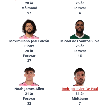
28 år
26 år
Målmand
Forsvar
97
4
Maximiliano Joel Falcón
Micael dos Santos Silva
Picart
25 år
28 år
Forsvar
Forsvar
16
37
Noah James Allen
Rodrigo Javier De Paul
21 år
31 år
Forsvar
Midtbane
32
7