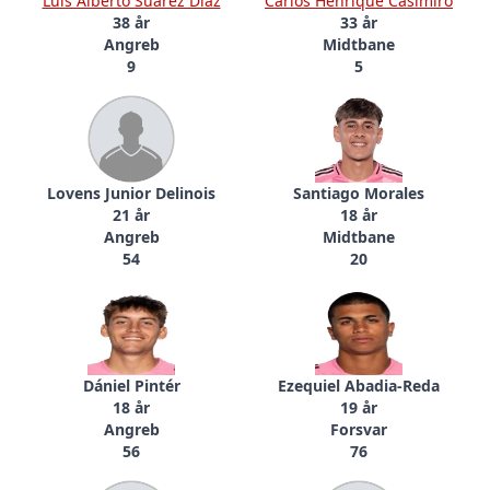
Luis Alberto Suárez Díaz
Carlos Henrique Casimiro
38 år
33 år
Angreb
Midtbane
9
5
Lovens Junior Delinois
Santiago Morales
21 år
18 år
Angreb
Midtbane
54
20
Dániel Pintér
Ezequiel Abadia-Reda
18 år
19 år
Angreb
Forsvar
56
76