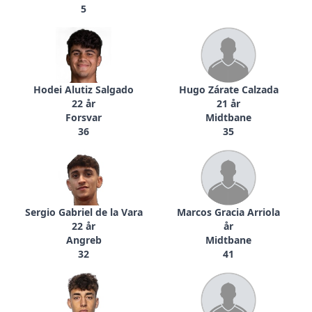
5
Hodei Alutiz Salgado
Hugo Zárate Calzada
22 år
21 år
Forsvar
Midtbane
36
35
Sergio Gabriel de la Vara
Marcos Gracia Arriola
22 år
år
Angreb
Midtbane
32
41