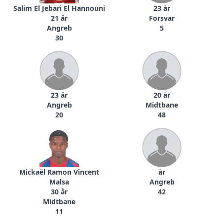
Salim El Jebari El Hannouni
23 år
21 år
Forsvar
Angreb
5
30
23 år
20 år
Angreb
Midtbane
20
48
Mickaël Ramon Vincent
år
Malsa
Angreb
30 år
42
Midtbane
11