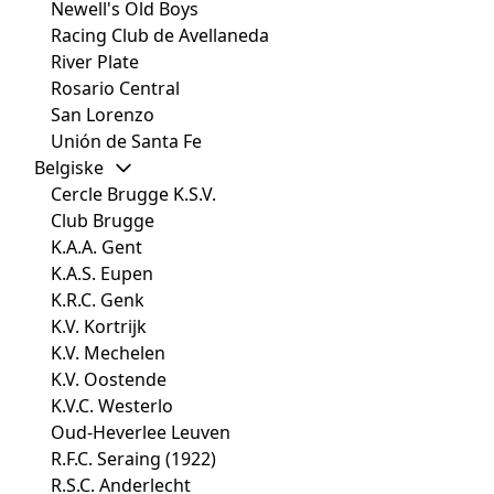
Newell's Old Boys
Racing Club de Avellaneda
River Plate
Rosario Central
San Lorenzo
Unión de Santa Fe
Belgiske
Cercle Brugge K.S.V.
Club Brugge
K.A.A. Gent
K.A.S. Eupen
K.R.C. Genk
K.V. Kortrijk
K.V. Mechelen
K.V. Oostende
K.V.C. Westerlo
Oud-Heverlee Leuven
R.F.C. Seraing (1922)
R.S.C. Anderlecht