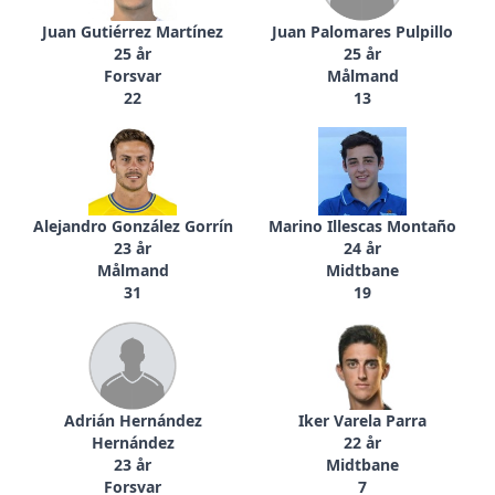
Juan Gutiérrez Martínez
Juan Palomares Pulpillo
25 år
25 år
Forsvar
Målmand
22
13
Alejandro González Gorrín
Marino Illescas Montaño
23 år
24 år
Målmand
Midtbane
31
19
Adrián Hernández
Iker Varela Parra
Hernández
22 år
23 år
Midtbane
Forsvar
7