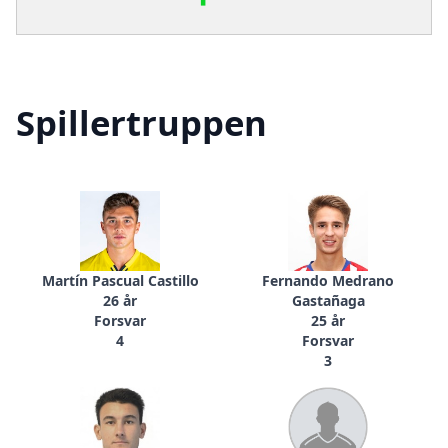
Spillertruppen
Martín Pascual Castillo
Fernando Medrano
26 år
Gastañaga
Forsvar
25 år
4
Forsvar
3