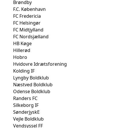
Brøndby
F.C. København
FC Fredericia
FC Helsingør
FC Midtjylland
FC Nordsjælland
HB Køge
Hillerød
Hobro
Hvidovre Idrætsforening
Kolding IF
Lyngby Boldklub
Næstved Boldklub
Odense Boldklub
Randers FC
Silkeborg IF
SønderjyskE
Vejle Boldklub
Vendsyssel FF