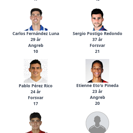
Carlos Fernández Luna
Sergio Postigo Redondo
29 år
37 år
Angreb
Forsvar
10
21
Etienne Eto'o Pineda
Pablo Pérez Rico
23 år
24 år
Angreb
Forsvar
20
17