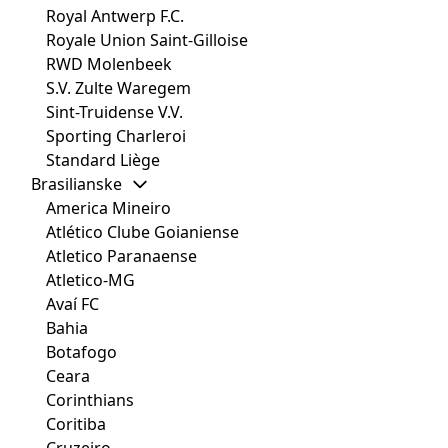
Royal Antwerp F.C.
Royale Union Saint-Gilloise
RWD Molenbeek
S.V. Zulte Waregem
Sint-Truidense V.V.
Sporting Charleroi
Standard Liège
Brasilianske
America Mineiro
Atlético Clube Goianiense
Atletico Paranaense
Atletico-MG
Avaí FC
Bahia
Botafogo
Ceara
Corinthians
Coritiba