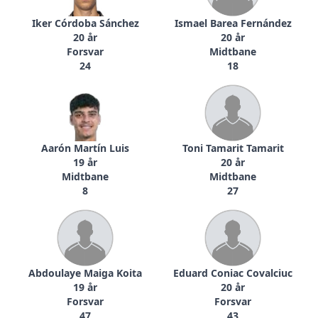
Iker Córdoba Sánchez
Ismael Barea Fernández
20 år
20 år
Forsvar
Midtbane
24
18
Aarón Martín Luis
Toni Tamarit Tamarit
19 år
20 år
Midtbane
Midtbane
8
27
Abdoulaye Maiga Koita
Eduard Coniac Covalciuc
19 år
20 år
Forsvar
Forsvar
47
43