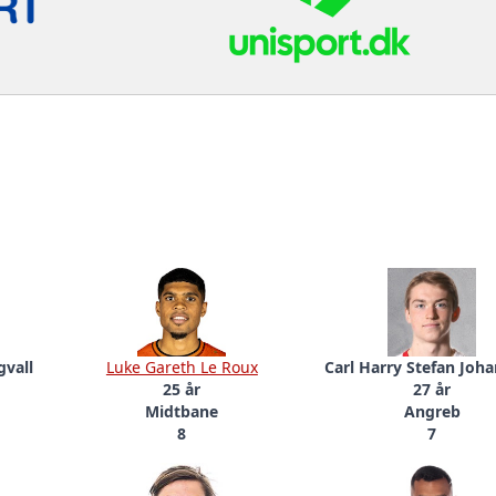
gvall
Luke Gareth Le Roux
Carl Harry Stefan Joh
25 år
27 år
Midtbane
Angreb
8
7