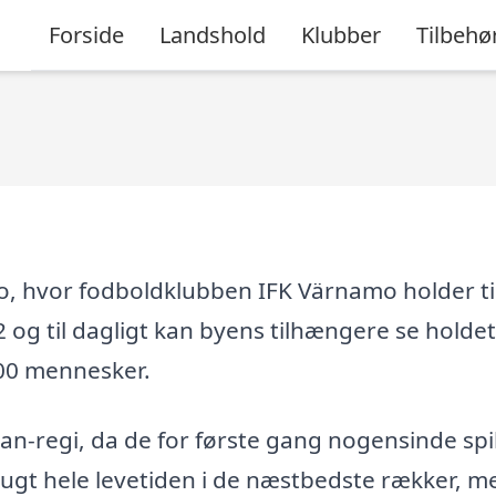
Forside
Landshold
Klubber
Tilbehø
o, hvor fodboldklubben IFK Värnamo holder ti
2 og til dagligt kan byens tilhængere se holdet 
000 mennesker.
kan-regi, da de for første gang nogensinde spi
ugt hele levetiden i de næstbedste rækker, me