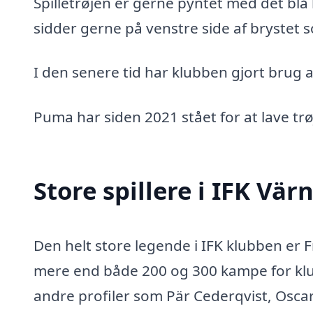
Spilletrøjen er gerne pyntet med det blå 
sidder gerne på venstre side af brystet 
I den senere tid har klubben gjort brug a
Puma har siden 2021 stået for at lave trø
Store spillere i IFK Vä
Den helt store legende i IFK klubben er 
mere end både 200 og 300 kampe for klub
andre profiler som Pär Cederqvist, Osca