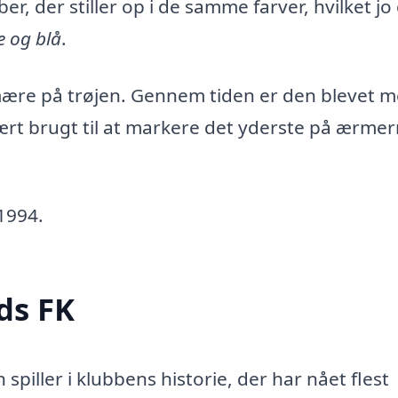
r, der stiller op i de samme farver, hvilket jo
e og blå
.
mære på trøjen. Gennem tiden er den blevet 
ært brugt til at markere det yderste på ærme
 1994.
nds FK
iller i klubbens historie, der har nået flest