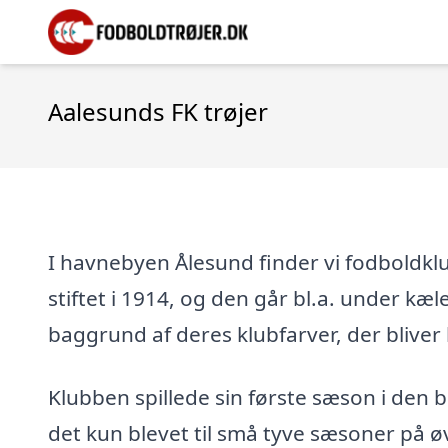
Aalesunds FK trøjer
I havnebyen Ålesund finder vi fodboldk
stiftet i 1914, og den går bl.a. under k
baggrund af deres klubfarver, der bliver 
Klubben spillede sin første sæson i den
det kun blevet til små tyve sæsoner på øv