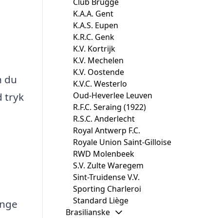
Club Brugge
K.A.A. Gent
K.A.S. Eupen
K.R.C. Genk
K.V. Kortrijk
K.V. Mechelen
K.V. Oostende
n du
K.V.C. Westerlo
Oud-Heverlee Leuven
d tryk
R.F.C. Seraing (1922)
R.S.C. Anderlecht
Royal Antwerp F.C.
Royale Union Saint-Gilloise
RWD Molenbeek
S.V. Zulte Waregem
Sint-Truidense V.V.
Sporting Charleroi
Standard Liège
ange
Brasilianske