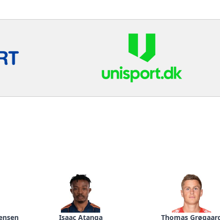
tensen
Isaac Atanga
Thomas Grøgaar