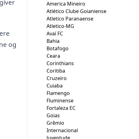
 giver
America Mineiro
Atlético Clube Goianiense
Atletico Paranaense
Atletico-MG
mere
Avaí FC
Bahia
rne og
Botafogo
Ceara
Corinthians
Coritiba
Cruzeiro
Cuiaba
Flamengo
Fluminense
Fortaleza EC
Goias
Grêmio
Internacional
Juventude