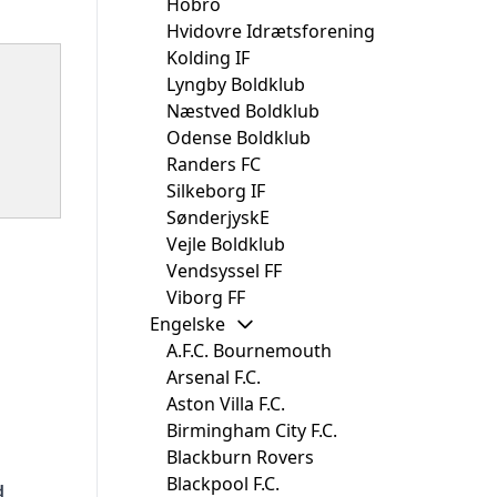
Hobro
Hvidovre Idrætsforening
Kolding IF
Lyngby Boldklub
Næstved Boldklub
Odense Boldklub
Randers FC
Silkeborg IF
SønderjyskE
Vejle Boldklub
Vendsyssel FF
Viborg FF
Engelske
A.F.C. Bournemouth
Arsenal F.C.
Aston Villa F.C.
Birmingham City F.C.
Blackburn Rovers
Blackpool F.C.
d