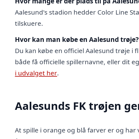
Hvor mange er der plads til på Aalesun
Aalesund's stadion hedder Color Line St
tilskuere.
Hvor kan man købe en Aalesund trøje?
Du kan købe en officiel Aalesund trøje i 
både få officielle spillernavne, eller dit
i udvalget her
.
Aalesunds FK trøjen g
At spille i orange og blå farver er og 