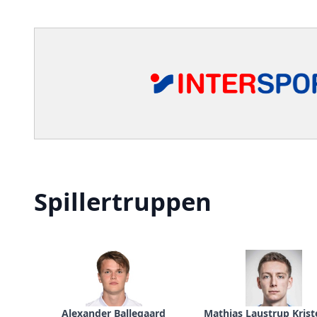
Spillertruppen
Alexander Ballegaard
Mathias Laustrup Kris