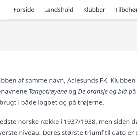
Forside
Landshold
Klubber
Tilbehø
lubben af samme navn, Aalesunds FK. Klubben 
ælenavnene
Tangotrøyene
og
De oransje og blå
på
brugt i både logoet og på trøjerne.
 bedste norske række i 1937/1938, men siden d
erste niveau. Deres største triumf til dato er 