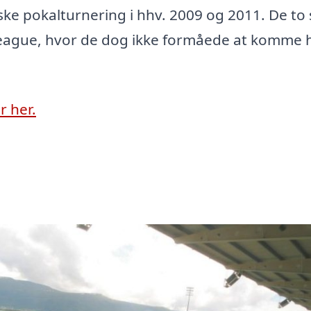
ske pokalturnering i hhv. 2009 og 2011. De to 
League, hvor de dog ikke formåede at komme he
r her.