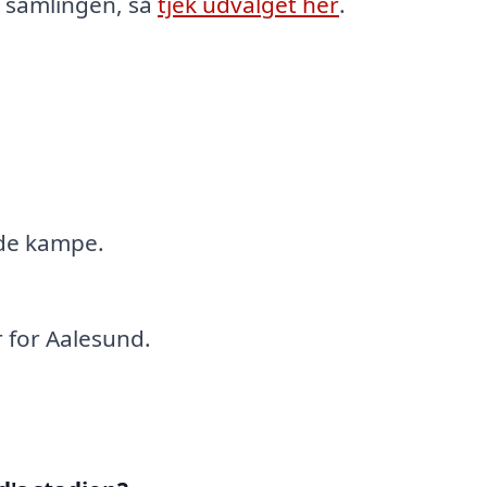
l samlingen, så
tjek udvalget her
.
nde kampe.
 for Aalesund.