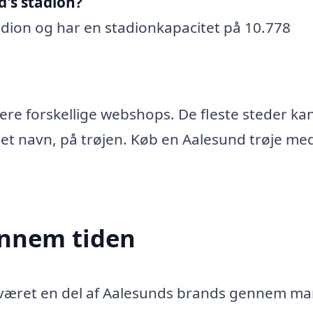
d's stadion?
adion og har en stadionkapacitet på 10.778
flere forskellige webshops. De fleste steder ka
 eget navn, på trøjen. Køb en Aalesund trøje me
ennem tiden
har været en del af Aalesunds brands gennem m