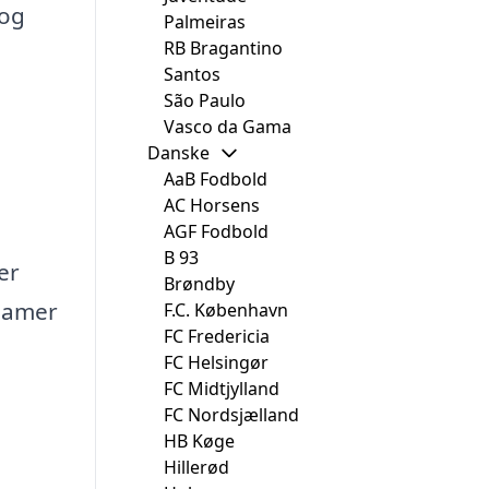
 og
Palmeiras
RB Bragantino
Santos
São Paulo
Vasco da Gama
Danske
AaB Fodbold
AC Horsens
AGF Fodbold
B 93
er
Brøndby
uamer
F.C. København
FC Fredericia
FC Helsingør
FC Midtjylland
FC Nordsjælland
HB Køge
Hillerød