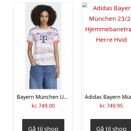
Bayern München Udebanetrøje 2025/26 Kvinde
kr.
749,00
kr.
749,95
Gå til shop
Gå til shop