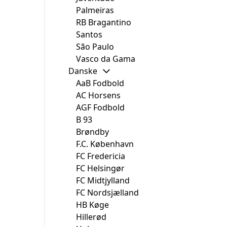
Palmeiras
RB Bragantino
Santos
São Paulo
Vasco da Gama
Danske
AaB Fodbold
AC Horsens
AGF Fodbold
B 93
Brøndby
F.C. København
FC Fredericia
FC Helsingør
FC Midtjylland
FC Nordsjælland
HB Køge
Hillerød