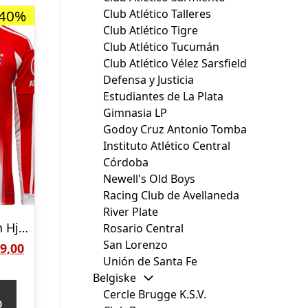
Club Atlético Talleres
-40%
Club Atlético Tigre
Club Atlético Tucumán
Club Atlético Vélez Sarsfield
Defensa y Justicia
Estudiantes de La Plata
Gimnasia LP
Godoy Cruz Antonio Tomba
Instituto Atlético Central
Córdoba
Newell's Old Boys
Racing Club de Avellaneda
River Plate
Bayern München Hjemmebanetrøje 2025/26 Børn Lange Ærmer
Rosario Central
San Lorenzo
Den
9,00
Unión de Santa Fe
delige
aktuelle
Belgiske
pris
Cercle Brugge K.S.V.
p