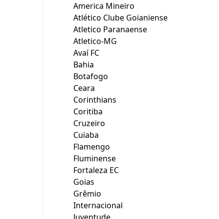
America Mineiro
Atlético Clube Goianiense
Atletico Paranaense
Atletico-MG
Avaí FC
Bahia
Botafogo
Ceara
Corinthians
Coritiba
Cruzeiro
Cuiaba
Flamengo
Fluminense
Fortaleza EC
Goias
Grêmio
Internacional
Juventude