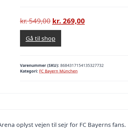
Den
Den
kr.
549,00
kr.
269,00
oprindelige
aktuelle
pris
pris
Gå til shop
var:
er:
kr. 549,00.
kr. 269,00.
Varenummer (SKU):
8684317154135327732
Kategori:
FC Bayern München
 Arena oplyst vejen til sejr for FC Bayerns fans.