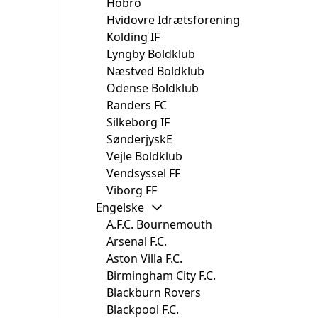
Hobro
Hvidovre Idrætsforening
Kolding IF
Lyngby Boldklub
Næstved Boldklub
Odense Boldklub
Randers FC
Silkeborg IF
SønderjyskE
Vejle Boldklub
Vendsyssel FF
Viborg FF
Engelske
A.F.C. Bournemouth
Arsenal F.C.
Aston Villa F.C.
Birmingham City F.C.
Blackburn Rovers
Blackpool F.C.