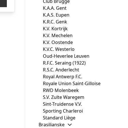
Club Brugge
er:
K.A.A. Gent
9,00.
kr. 389,00.
K.A.S. Eupen
K.R.C. Genk
K.V. Kortrijk
K.V. Mechelen
K.V. Oostende
K.V.C. Westerlo
Oud-Heverlee Leuven
R.F.C. Seraing (1922)
R.S.C. Anderlecht
Royal Antwerp F.C.
Royale Union Saint-Gilloise
RWD Molenbeek
S.V. Zulte Waregem
Sint-Truidense V.V.
Sporting Charleroi
Standard Liège
Brasilianske