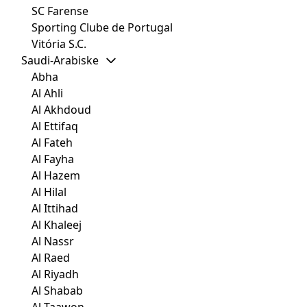
SC Farense
Sporting Clube de Portugal
Vitória S.C.
Saudi-Arabiske
Abha
Al Ahli
Al Akhdoud
Al Ettifaq
Al Fateh
Al Fayha
Al Hazem
Al Hilal
Al Ittihad
Al Khaleej
Al Nassr
Al Raed
Al Riyadh
Al Shabab
Al Taawon