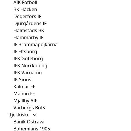
AIK Fotboll
BK Häcken
Degerfors IF
Djurgårdens IF
Halmstads BK
Hammarby IF
IF Brommapojkarna
IF Elfsborg
IFK Göteborg
IFK Norrköping
IFK Värnamo
IK Sirius
Kalmar FF
Malmö FF
Mjällby AIF
Varbergs BoIS
Tjekkiske
Baník Ostrava
Bohemians 1905