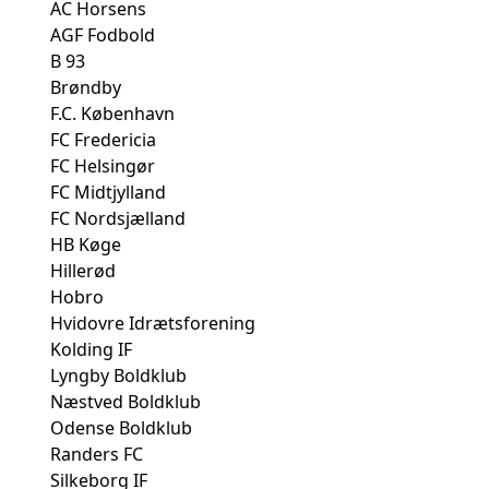
AC Horsens
AGF Fodbold
B 93
Brøndby
F.C. København
FC Fredericia
FC Helsingør
FC Midtjylland
FC Nordsjælland
HB Køge
Hillerød
Hobro
Hvidovre Idrætsforening
Kolding IF
Lyngby Boldklub
Næstved Boldklub
Odense Boldklub
Randers FC
Silkeborg IF