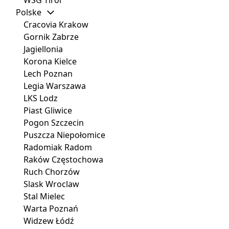
Polske
Cracovia Krakow
Gornik Zabrze
Jagiellonia
Korona Kielce
Lech Poznan
Legia Warszawa
LKS Lodz
Piast Gliwice
Pogon Szczecin
Puszcza Niepołomice
Radomiak Radom
Raków Częstochowa
Ruch Chorzów
Slask Wroclaw
Stal Mielec
Warta Poznań
Widzew Łódź