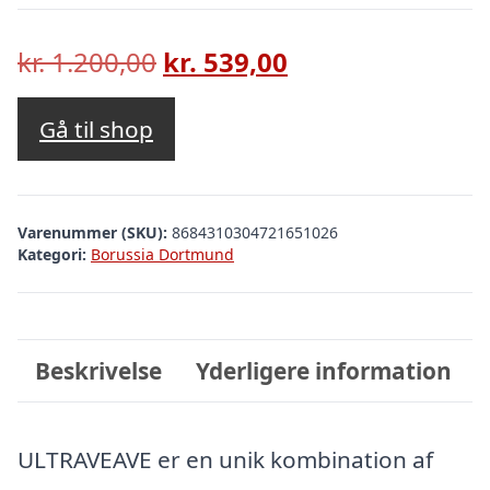
Den
Den
kr.
1.200,00
kr.
539,00
oprindelige
aktuelle
pris
pris
Gå til shop
var:
er:
kr. 1.200,00.
kr. 539,00.
Varenummer (SKU):
8684310304721651026
Kategori:
Borussia Dortmund
Beskrivelse
Yderligere information
ULTRAVEAVE er en unik kombination af