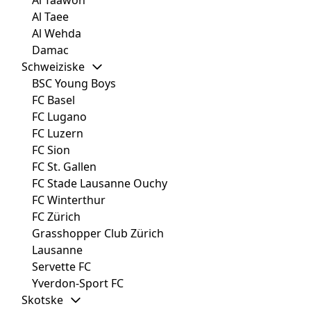
Al Taee
Al Wehda
Damac
Schweiziske
BSC Young Boys
FC Basel
FC Lugano
FC Luzern
FC Sion
FC St. Gallen
FC Stade Lausanne Ouchy
FC Winterthur
FC Zürich
Grasshopper Club Zürich
Lausanne
Servette FC
Yverdon-Sport FC
Skotske