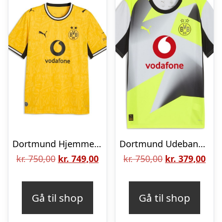
Dortmund Hjemmebanetrøje 2026/27
Dortmund Udebanetrøje 25/26 Replica
Den
Den
Den
De
kr.
750,00
kr.
749,00
kr.
750,00
kr.
379,00
oprindelige
aktuelle
oprindelige
aktu
pris
pris
pris
pris
Gå til shop
Gå til shop
var:
er:
var:
er:
kr. 750,00.
kr. 749,00.
kr. 750,00.
kr. 