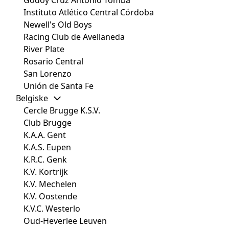
Instituto Atlético Central Córdoba
Newell's Old Boys
Racing Club de Avellaneda
River Plate
Rosario Central
San Lorenzo
Unión de Santa Fe
Belgiske
Cercle Brugge K.S.V.
Club Brugge
K.A.A. Gent
K.A.S. Eupen
K.R.C. Genk
K.V. Kortrijk
K.V. Mechelen
K.V. Oostende
K.V.C. Westerlo
Oud-Heverlee Leuven