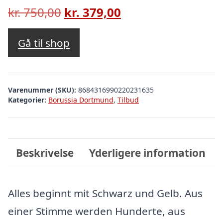
Den
Den
kr.
750,00
kr.
379,00
oprindelige
aktuelle
pris
pris
Gå til shop
var:
er:
kr. 750,00.
kr. 379,00.
Varenummer (SKU):
8684316990220231635
Kategorier:
Borussia Dortmund
,
Tilbud
Beskrivelse
Yderligere information
Alles beginnt mit Schwarz und Gelb. Aus
einer Stimme werden Hunderte, aus