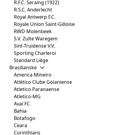
R.F.C. Seraing (1922)
R.S.C. Anderlecht
Royal Antwerp F.C.
Royale Union Saint-Gilloise
RWD Molenbeek
S.V. Zulte Waregem
Sint-Truidense V.V.
Sporting Charleroi
Standard Liège
Brasilianske
America Mineiro
Atlético Clube Goianiense
Atletico Paranaense
Atletico-MG
Avaí FC
Bahia
Botafogo
Ceara
Corinthians