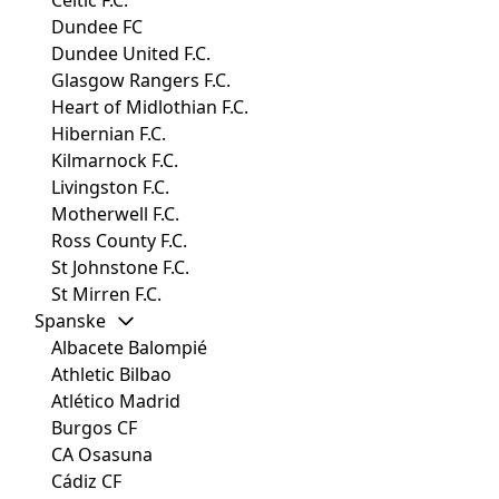
Dundee FC
Dundee United F.C.
Glasgow Rangers F.C.
Heart of Midlothian F.C.
Hibernian F.C.
Kilmarnock F.C.
Livingston F.C.
Motherwell F.C.
Ross County F.C.
St Johnstone F.C.
St Mirren F.C.
Spanske
Albacete Balompié
Athletic Bilbao
Atlético Madrid
Burgos CF
CA Osasuna
Cádiz CF