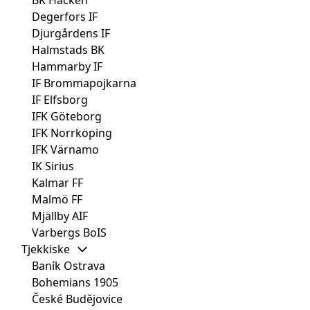
Degerfors IF
Djurgårdens IF
Halmstads BK
Hammarby IF
IF Brommapojkarna
IF Elfsborg
IFK Göteborg
IFK Norrköping
IFK Värnamo
IK Sirius
Kalmar FF
Malmö FF
Mjällby AIF
Varbergs BoIS
Tjekkiske
Baník Ostrava
Bohemians 1905
České Budějovice