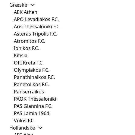
Græske
AEK Athen
APO Levadiakos F.C.
Aris Thessaloniki F.C.
Asteras Tripolis F.C.
Atromitos F.C.
Ionikos F.C.
Kifisia
OFI Kreta F.C.
Olympiakos F.C.
Panathinaikos F.C.
Panetolikos F.C.
Panserraikos
PAOK Thessaloniki
PAS Giannina F.C.
PAS Lamia 1964
Volos F.C.
Hollandske
AFC Ajax