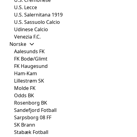
U.S. Lecce
U.S. Salernitana 1919
U.S. Sassuolo Calcio
Udinese Calcio
Venezia F.C.
Norske
Aalesunds FK
FK Bodø/Glimt
FK Haugesund
Ham-Kam
Lillestrøm SK
Molde FK
Odds BK
Rosenborg BK
Sandefjord Fotball
Sarpsborg 08 FF
SK Brann
Stabæk Fotball