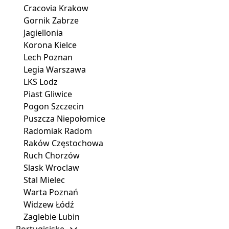
Cracovia Krakow
Gornik Zabrze
Jagiellonia
Korona Kielce
Lech Poznan
Legia Warszawa
LKS Lodz
Piast Gliwice
Pogon Szczecin
Puszcza Niepołomice
Radomiak Radom
Raków Częstochowa
Ruch Chorzów
Slask Wroclaw
Stal Mielec
Warta Poznań
Widzew Łódź
Zaglebie Lubin
Portugisiske