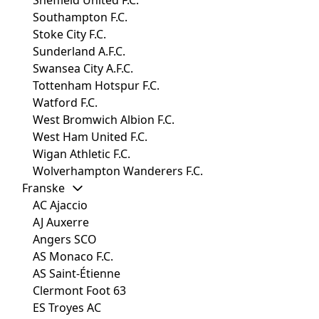
Southampton F.C.
Stoke City F.C.
Sunderland A.F.C.
Swansea City A.F.C.
Tottenham Hotspur F.C.
Watford F.C.
West Bromwich Albion F.C.
West Ham United F.C.
Wigan Athletic F.C.
Wolverhampton Wanderers F.C.
Franske
AC Ajaccio
AJ Auxerre
Angers SCO
AS Monaco F.C.
AS Saint-Étienne
Clermont Foot 63
ES Troyes AC