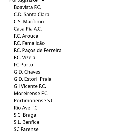
Boavista F.C.
C.D. Santa Clara
C.S. Marítimo
Casa Pia A.C.
F.C. Arouca
F.C. Famalicão
F.C. Paços de Ferreira
F.C. Vizela
FC Porto
G.D. Chaves
G.D. Estoril Praia
Gil Vicente F.C.
Moreirense F.C.
Portimonense S.C.
Rio Ave F.C.
S.C. Braga
S.L. Benfica
SC Farense