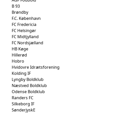
B 93
Brøndby
F.C. København
FC Fredericia
FC Helsingør
FC Midtjylland
FC Nordsjælland
HB Køge
Hillerød
Hobro
Hvidovre Idrætsforening
Kolding IF
Lyngby Boldklub
Næstved Boldklub
Odense Boldklub
Randers FC
Silkeborg IF
SønderjyskE