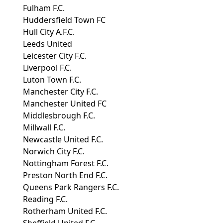
Fulham F.C.
Huddersfield Town FC
Hull City A.F.C.
Leeds United
Leicester City F.C.
Liverpool F.C.
Luton Town F.C.
Manchester City F.C.
Manchester United FC
Middlesbrough F.C.
Millwall F.C.
Newcastle United F.C.
Norwich City F.C.
Nottingham Forest F.C.
Preston North End F.C.
Queens Park Rangers F.C.
Reading F.C.
Rotherham United F.C.
Sheffield United F.C.