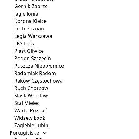
Gornik Zabrze
Jagiellonia
Korona Kielce
Lech Poznan
Legia Warszawa
LKS Lodz
Piast Gliwice
Pogon Szczecin
Puszcza Niepołomice
Radomiak Radom
Raków Częstochowa
Ruch Chorzów
Slask Wroclaw
Stal Mielec
Warta Poznań
Widzew Łódź
Zaglebie Lubin
Portugisiske