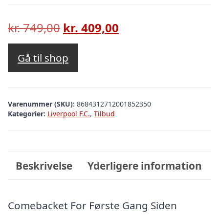
Den
Den
kr.
749,00
kr.
409,00
oprindelige
aktuelle
pris
pris
Gå til shop
var:
er:
kr. 749,00.
kr. 409,00.
Varenummer (SKU):
8684312712001852350
Kategorier:
Liverpool F.C.
,
Tilbud
Beskrivelse
Yderligere information
Comebacket For Første Gang Siden