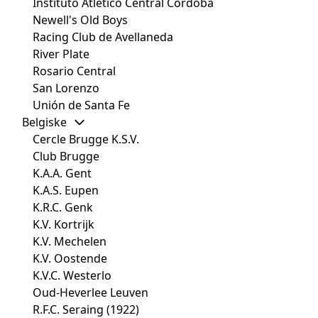
Instituto Atlético Central Córdoba
Newell's Old Boys
Racing Club de Avellaneda
River Plate
Rosario Central
San Lorenzo
Unión de Santa Fe
Belgiske
Cercle Brugge K.S.V.
Club Brugge
K.A.A. Gent
K.A.S. Eupen
K.R.C. Genk
K.V. Kortrijk
K.V. Mechelen
K.V. Oostende
K.V.C. Westerlo
Oud-Heverlee Leuven
R.F.C. Seraing (1922)