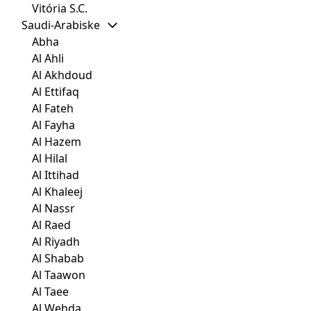
Vitória S.C.
Saudi-Arabiske
Abha
Al Ahli
Al Akhdoud
Al Ettifaq
Al Fateh
Al Fayha
Al Hazem
Al Hilal
Al Ittihad
Al Khaleej
Al Nassr
Al Raed
Al Riyadh
Al Shabab
Al Taawon
Al Taee
Al Wehda