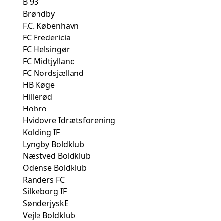
B 93
Brøndby
F.C. København
FC Fredericia
FC Helsingør
FC Midtjylland
FC Nordsjælland
HB Køge
Hillerød
Hobro
Hvidovre Idrætsforening
Kolding IF
Lyngby Boldklub
Næstved Boldklub
Odense Boldklub
Randers FC
Silkeborg IF
SønderjyskE
Vejle Boldklub