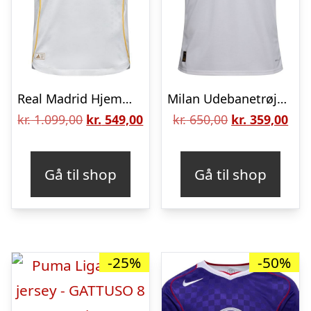
Real Madrid Hjemmebanetrøje 2025/26 Authentic – adidas, størrelse XX-Large
Milan Udebanetrøje 2025/26 Børn – PUMA, størrelse 128 cm
Den
Den
Den
De
kr.
1.099,00
kr.
549,00
kr.
650,00
kr.
359,00
oprindelige
aktuelle
oprindelige
aktu
pris
pris
pris
pris
Gå til shop
Gå til shop
var:
er:
var:
er:
kr. 1.099,00.
kr. 549,00.
kr. 650,00.
kr. 
-25%
-50%